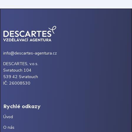
info@descartes-agentura.cz
DESCARTES, v.o.s.
Svratouch 104
539 42 Svratouch
IČ: 26008530
Rychlé odkazy
Úvod
O nás