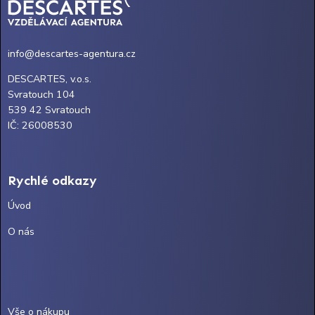
info@descartes-agentura.cz
DESCARTES, v.o.s.
Svratouch 104
539 42 Svratouch
IČ: 26008530
Rychlé odkazy
Úvod
O nás
Vše o nákupu