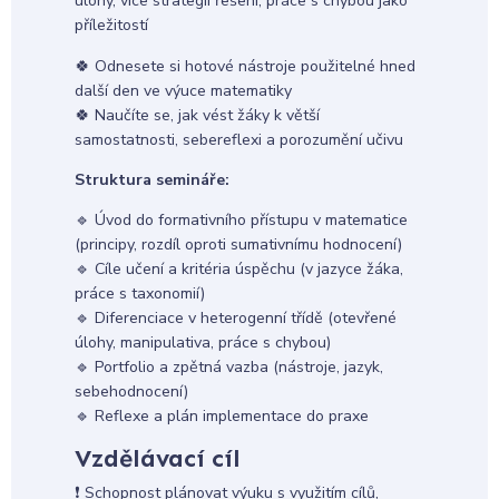
úlohy, více strategií řešení, práce s chybou jako
příležitostí
🍀 Odnesete si hotové nástroje použitelné hned
další den ve výuce matematiky
🍀 Naučíte se, jak vést žáky k větší
samostatnosti, sebereflexi a porozumění učivu
Struktura semináře:
🔹 Úvod do formativního přístupu v matematice
(principy, rozdíl oproti sumativnímu hodnocení)
🔹 Cíle učení a kritéria úspěchu (v jazyce žáka,
práce s taxonomií)
🔹 Diferenciace v heterogenní třídě (otevřené
úlohy, manipulativa, práce s chybou)
🔹 Portfolio a zpětná vazba (nástroje, jazyk,
sebehodnocení)
🔹 Reflexe a plán implementace do praxe
Vzdělávací cíl
❗ Schopnost plánovat výuku s využitím cílů,