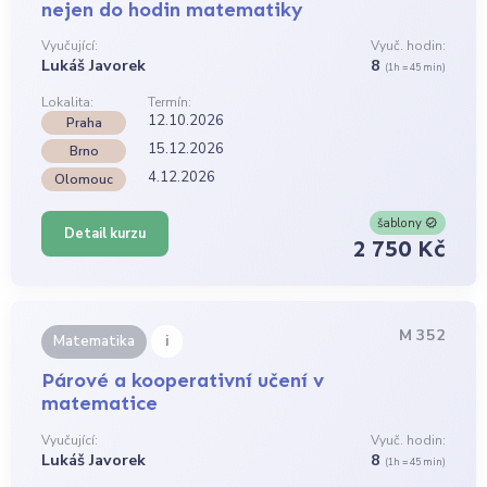
nejen do hodin matematiky
Vyučující:
Vyuč. hodin:
Lukáš Javorek
8
(1h = 45 min)
Lokalita:
Termín:
12.10.2026
Praha
15.12.2026
Brno
4.12.2026
Olomouc
šablony
Detail kurzu
2 750 Kč
M 352
i
Matematika
Párové a kooperativní učení v
matematice
Vyučující:
Vyuč. hodin:
Lukáš Javorek
8
(1h = 45 min)