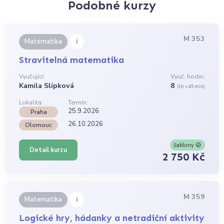
Podobné kurzy
M 353
i
Matematika
Stravitelná matematika
Vyučující:
Vyuč. hodin:
Kamila Slípková
8
(1h = 45 min)
Lokalita:
Termín:
25.9.2026
Praha
26.10.2026
Olomouc
šablony
Detail kurzu
2 750 Kč
M 359
i
Matematika
Logické hry, hádanky a netradiční aktivity