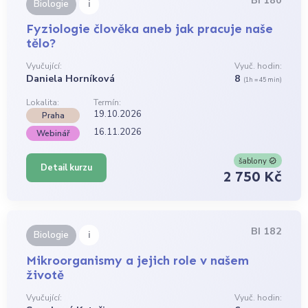
BI 180
i
Biologie
Fyziologie člověka aneb jak pracuje naše
tělo?
Vyučující:
Vyuč. hodin:
Daniela Horníková
8
(1h = 45 min)
Lokalita:
Termín:
19.10.2026
Praha
16.11.2026
Webinář
šablony
Detail kurzu
2 750 Kč
BI 182
i
Biologie
Mikroorganismy a jejich role v našem
životě
Vyučující:
Vyuč. hodin: