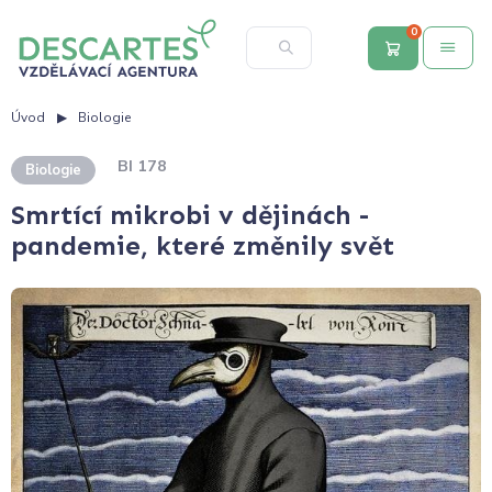
0
Úvod
Biologie
BI 178
Biologie
Smrtící mikrobi v dějinách -
pandemie, které změnily svět