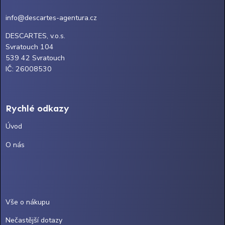
info@descartes-agentura.cz
DESCARTES, v.o.s.
Svratouch 104
539 42 Svratouch
IČ: 26008530
Rychlé odkazy
Úvod
O nás
Vše o nákupu
Nečastější dotazy