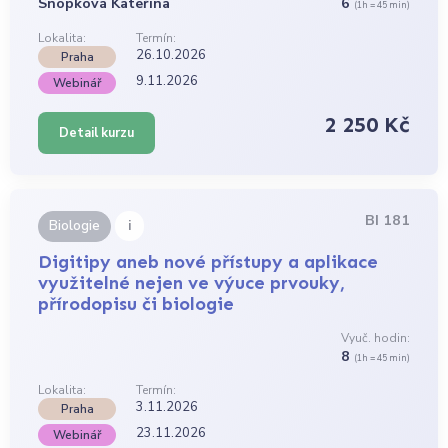
Snopková Kateřina
6
(1h = 45 min)
Lokalita:
Termín:
26.10.2026
Praha
9.11.2026
Webinář
2 250 Kč
Detail kurzu
BI 181
i
Biologie
Digitipy aneb nové přístupy a aplikace
využitelné nejen ve výuce prvouky,
přírodopisu či biologie
Vyuč. hodin:
8
(1h = 45 min)
Lokalita:
Termín:
3.11.2026
Praha
23.11.2026
Webinář