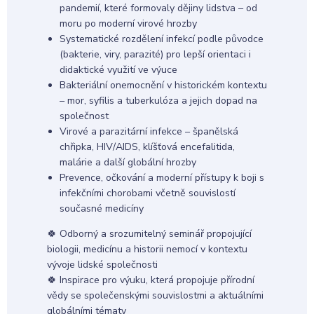
pandemií, které formovaly dějiny lidstva – od
moru po moderní virové hrozby
Systematické rozdělení infekcí podle původce
(bakterie, viry, parazité) pro lepší orientaci i
didaktické využití ve výuce
Bakteriální onemocnění v historickém kontextu
– mor, syfilis a tuberkulóza a jejich dopad na
společnost
Virové a parazitární infekce – španělská
chřipka, HIV/AIDS, klíšťová encefalitida,
malárie a další globální hrozby
Prevence, očkování a moderní přístupy k boji s
infekčními chorobami včetně souvislostí
současné medicíny
🍀 Odborný a srozumitelný seminář propojující
biologii, medicínu a historii nemocí v kontextu
vývoje lidské společnosti
🍀 Inspirace pro výuku, která propojuje přírodní
vědy se společenskými souvislostmi a aktuálními
globálními tématy