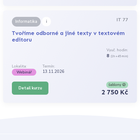
IT 77
i
Informatika
Tvoříme odborné a jiné texty v textovém
editoru
Vyuč. hodin:
8
(1h = 45 min)
Lokalita:
Termín:
13.11.2026
Webinář
šablony
Detail kurzu
2 750 Kč