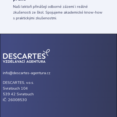
Naši lektoři přinášejí odborné zázemí i reálné
zkušenosti ze škol. Spojujeme akademické know-how
s praktickými zkušenostmi.
info@descartes-agentura.cz
DESCARTES, v.o.s.
Svratouch 104
539 42 Svratouch
IČ: 26008530