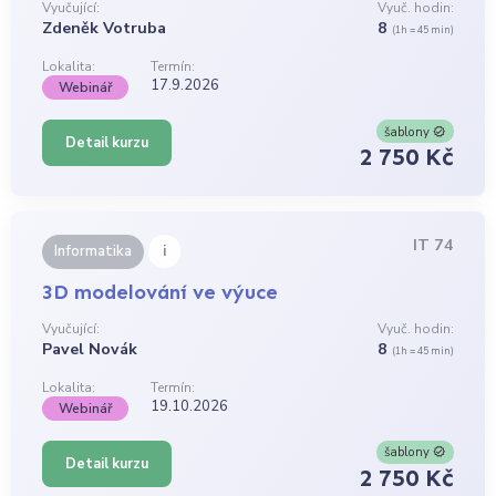
Vyučující:
Vyuč. hodin:
Zdeněk Votruba
8
(1h = 45 min)
Lokalita:
Termín:
17.9.2026
Webinář
šablony
Detail kurzu
2 750 Kč
IT 74
i
Informatika
3D modelování ve výuce
Vyučující:
Vyuč. hodin:
Pavel Novák
8
(1h = 45 min)
Lokalita:
Termín:
19.10.2026
Webinář
šablony
Detail kurzu
2 750 Kč