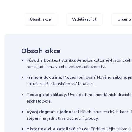
Obsah akce
Vzdělávací cíl
Určeno 
Obsah akce
Původ a kontext vzniku:
Analýza kulturně-historickéh
rámci judaismu v celosvětové náboženství.
Písmo a doktrína:
Proces formování Nového zákona, j
struktura křesťanského světonázoru.
Teologické základy:
Úvod do fundamentálních disciplín
eschatologie.
Vývoj dogmat a jednota:
Průběh ekumenických koncilů
štěpení na jednotlivé duchovní proudy.
Historie a vliv katolické církve:
Přehled dějin církve s