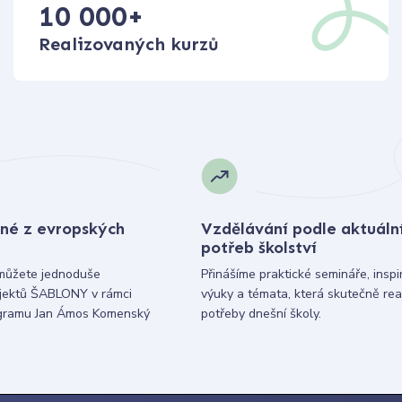
10 000
+
Realizovaných kurzů
né z evropských
Vzdělávání podle aktuáln
potřeb školství
můžete jednoduše
Přinášíme praktické semináře, inspi
ojektů ŠABLONY v rámci
výuky a témata, která skutečně rea
gramu Jan Ámos Komenský
potřeby dnešní školy.