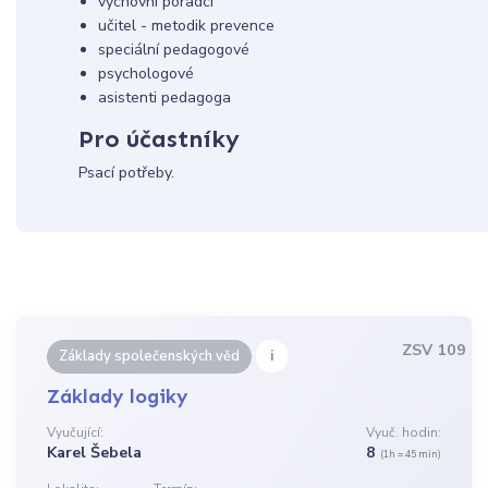
výchovní poradci
učitel - metodik prevence
speciální pedagogové
psychologové
asistenti pedagoga
Pro účastníky
Psací potřeby.
ZSV 109
i
Základy společenských věd
Základy logiky
Vyučující:
Vyuč. hodin:
Karel Šebela
8
(1h = 45 min)