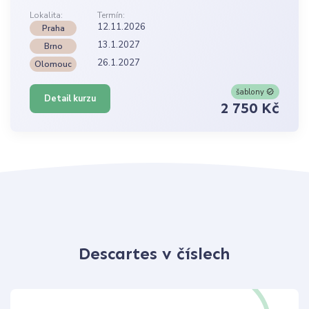
Lokalita:
Termín:
12.11.2026
Praha
13.1.2027
Brno
26.1.2027
Olomouc
šablony
Detail kurzu
2 750 Kč
Descartes v číslech