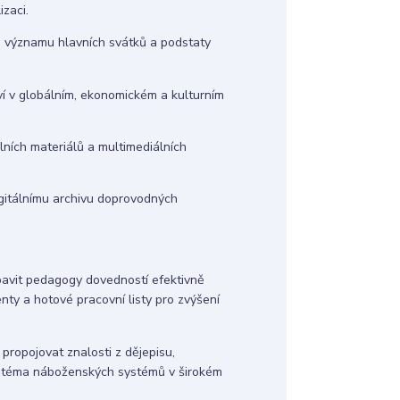
zaci.
u, významu hlavních svátků a podstaty
í v globálním, ekonomickém a kulturním
álních materiálů a multimediálních
digitálnímu archivu doprovodných
avit pedagogy dovedností efektivně
nty a hotové pracovní listy pro zvýšení
ropojovat znalosti z dějepisu,
li téma náboženských systémů v širokém