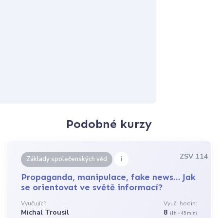
Podobné kurzy
ZSV 114
i
Základy společenských věd
Propaganda, manipulace, fake news… Jak
se orientovat ve světě informací?
Vyučující:
Vyuč. hodin:
Michal Trousil
8
(1h = 45 min)