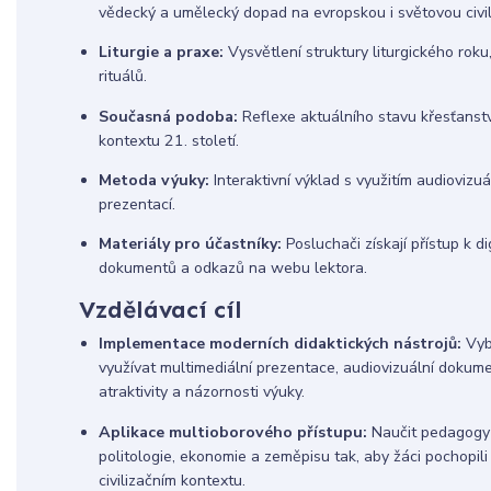
vědecký a umělecký dopad na evropskou i světovou civili
Liturgie a praxe:
Vysvětlení struktury liturgického rok
rituálů.
Současná podoba:
Reflexe aktuálního stavu křesťanstv
kontextu 21. století.
Metoda výuky:
Interaktivní výklad s využitím audiovizu
prezentací.
Materiály pro účastníky:
Posluchači získají přístup k 
dokumentů a odkazů na webu lektora.
Vzdělávací cíl
Implementace moderních didaktických nástrojů:
Vyb
využívat multimediální prezentace, audiovizuální dokume
atraktivity a názornosti výuky.
Aplikace multioborového přístupu:
Naučit pedagogy p
politologie, ekonomie a zeměpisu tak, aby žáci pochopi
civilizačním kontextu.