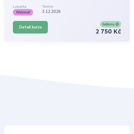
Lokalita:
Termín:
3.12.2026
Webinář
šablony
Detail kurzu
2 750 Kč