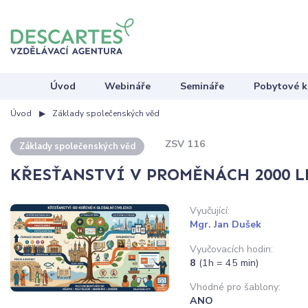
Úvod
Webináře
Semináře
Pobytové k
Úvod
Základy společenských věd
ZSV 116
Základy společenských věd
KŘESŤANSTVÍ V PROMĚNÁCH 2000 L
Vyučující:
Mgr. Jan Dušek
Vyučovacích hodin:
8
(1h = 45 min)
Vhodné pro šablony:
ANO