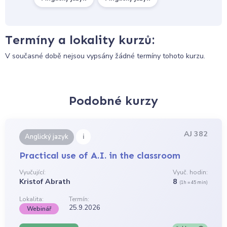
Termíny a lokality kurzů:
V současné době nejsou vypsány žádné termíny tohoto kurzu.
Podobné kurzy
AJ 382
i
Anglický jazyk
Practical use of A.I. in the classroom
Vyučující:
Vyuč. hodin:
Kristof Abrath
8
(1h = 45 min)
Lokalita:
Termín:
25.9.2026
Webinář