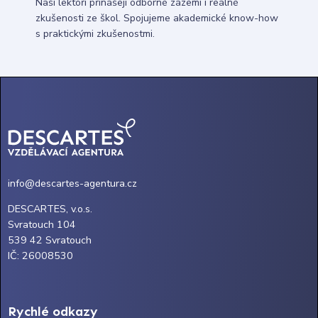
Naši lektoři přinášejí odborné zázemí i reálné
zkušenosti ze škol. Spojujeme akademické know-how
s praktickými zkušenostmi.
info@descartes-agentura.cz
DESCARTES, v.o.s.
Svratouch 104
539 42 Svratouch
IČ: 26008530
Rychlé odkazy