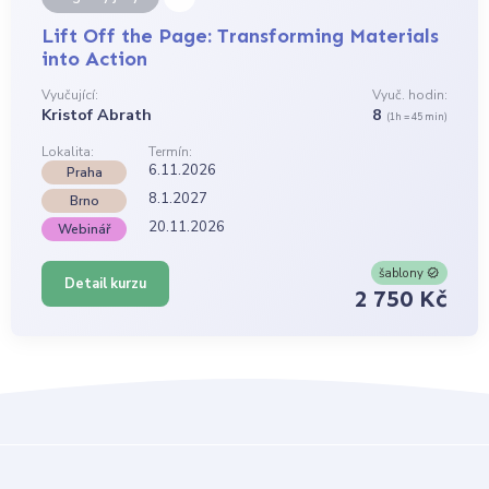
Lift Off the Page: Transforming Materials
into Action
Vyučující:
Vyuč. hodin:
Kristof Abrath
8
(1h = 45 min)
Lokalita:
Termín:
6.11.2026
Praha
8.1.2027
Brno
20.11.2026
Webinář
šablony
Detail kurzu
2 750 Kč