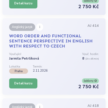
šablony
Detail kurzu
2 750 Kč
AJ 414
i
Anglický jazyk
WORD ORDER AND FUNCTIONAL
SENTENCE PERSPECTIVE IN ENGLISH
WITH RESPECT TO CZECH
Vyučující:
Vyuč. hodin:
Jarmila Petrlíková
8
(1h = 45 min)
Lokalita:
Termín:
2.11.2026
Praha
šablony
Detail kurzu
2 750 Kč
AJ 418
i
Anglický jazyk