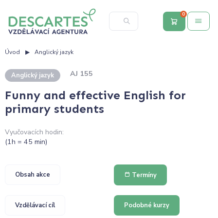
0
Úvod
Anglický jazyk
AJ 155
Anglický jazyk
Funny and effective English for
primary students
Vyučovacích hodin:
(1h = 45 min)
Obsah akce
Termíny
Vzdělávací cíl
Podobné kurzy