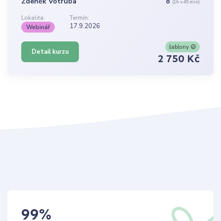
Zdeněk Votruba
8
(1h = 45 min)
Lokalita:
Termín:
17.9.2026
Webinář
šablony
Detail kurzu
2 750 Kč
99
%