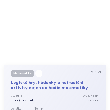
M 359
i
Matematika
Logické hry, hádanky a netradiční
aktivity nejen do hodin matematiky
Vyučující:
Vyuč. hodin:
Lukáš Javorek
8
(1h = 45 min)
Lokalita:
Termín: