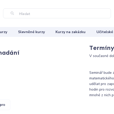
Hledat
urzy
Slevněné kurzy
Kurzy na zakázku
Učitelské
Termíny 
nadání
V současné dob
Seminář bude z
matematického 
udělat pro zapo
hodin pro rozvo
mnohé z nich p
pro