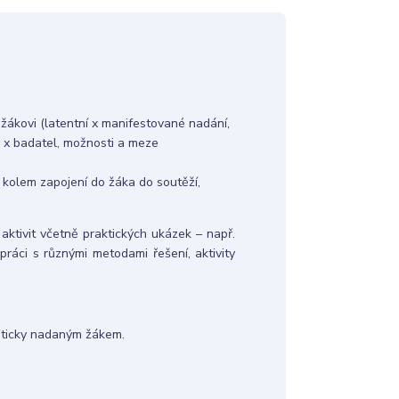
ákovi (latentní x manifestované nadání,
l x badatel, možnosti a meze
i kolem zapojení do žáka do soutěží,
aktivit včetně praktických ukázek – např.
 práci s různými metodami řešení, aktivity
aticky nadaným žákem.