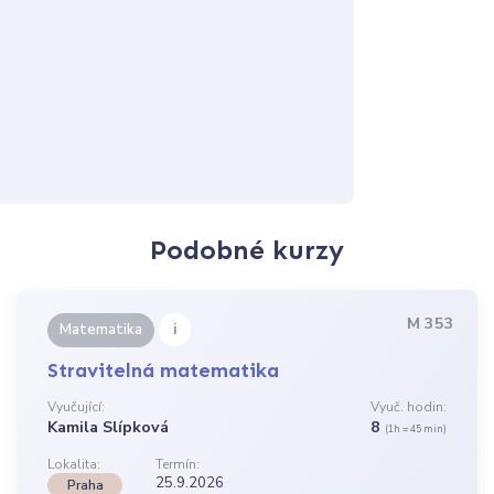
Podobné kurzy
M 353
i
Matematika
Stravitelná matematika
Vyučující:
Vyuč. hodin:
Kamila Slípková
8
(1h = 45 min)
Lokalita:
Termín:
25.9.2026
Praha