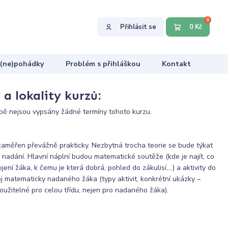
0
Přihlásit se
0 Kč
 (ne)pohádky
Problém s přihláškou
Kontakt
a lokality kurzů:
ě nejsou vypsány žádné termíny tohoto kurzu.
aměřen převážně prakticky. Nezbytná trocha teorie se bude týkat
nadání. Hlavní náplní budou matematické soutěže (kde je najít, co
jení žáka, k čemu je která dobrá, pohled do zákulisí,…) a aktivity do
j matematicky nadaného žáka (typy aktivit, konkrétní ukázky –
oužitelné pro celou třídu, nejen pro nadaného žáka).