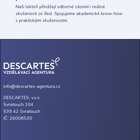
Naši lektoři přinášejí odborné zázemí i reálné
zkušenosti ze škol. Spojujeme akademické know-how
s praktickými zkušenostmi.
info@descartes-agentura.cz
DESCARTES, v.o.s.
Svratouch 104
539 42 Svratouch
IČ: 26008530