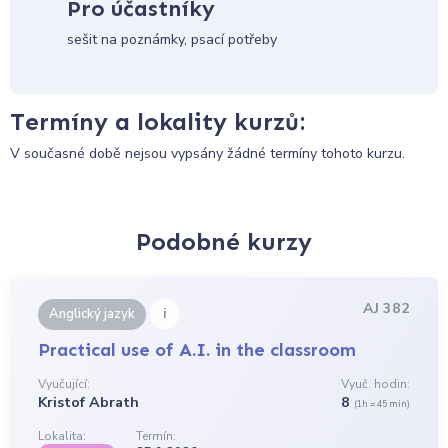
Pro účastníky
sešit na poznámky, psací potřeby
Termíny a lokality kurzů:
V současné době nejsou vypsány žádné termíny tohoto kurzu.
Podobné kurzy
AJ 382
i
Anglický jazyk
Practical use of A.I. in the classroom
Vyučující:
Vyuč. hodin:
Kristof Abrath
8
(1h = 45 min)
Lokalita:
Termín: