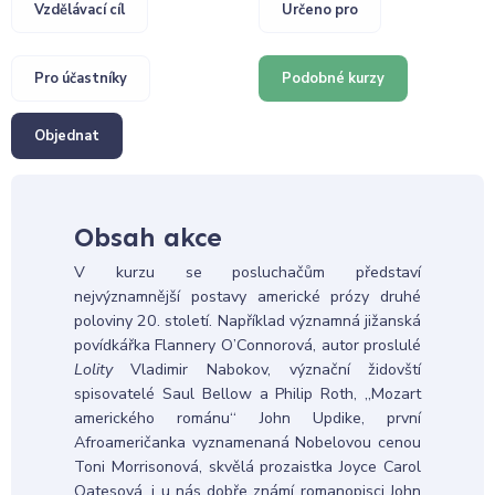
Vzdělávací cíl
Určeno pro
Pro účastníky
Podobné kurzy
Objednat
Obsah akce
V kurzu se posluchačům představí
nejvýznamnější postavy americké prózy druhé
poloviny 20. století. Například významná jižanská
povídkářka Flannery O’Connorová, autor proslulé
Lolity
Vladimir Nabokov, význační židovští
spisovatelé Saul Bellow a Philip Roth, „Mozart
amerického románu“ John Updike, první
Afroameričanka vyznamenaná Nobelovou cenou
Toni Morrisonová, skvělá prozaistka Joyce Carol
Oatesová, i u nás dobře známí romanopisci John