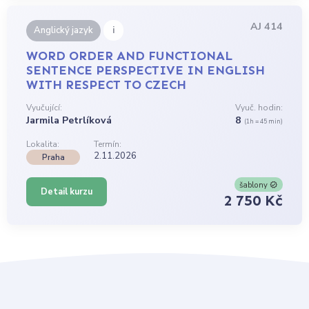
AJ 414
i
Anglický jazyk
WORD ORDER AND FUNCTIONAL
SENTENCE PERSPECTIVE IN ENGLISH
WITH RESPECT TO CZECH
Vyučující:
Vyuč. hodin:
Jarmila Petrlíková
8
(1h = 45 min)
Lokalita:
Termín:
2.11.2026
Praha
šablony
Detail kurzu
2 750 Kč