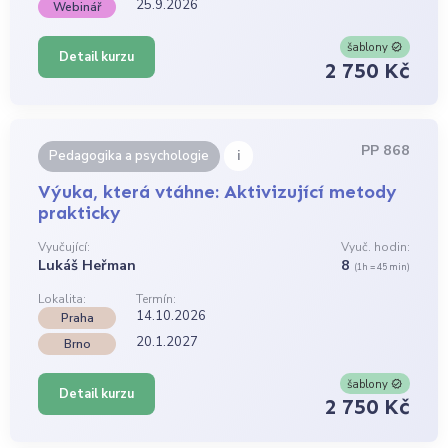
25.9.2026
Webinář
šablony
Detail kurzu
2 750 Kč
PP 868
i
Pedagogika a psychologie
Výuka, která vtáhne: Aktivizující metody
prakticky
Vyučující:
Vyuč. hodin:
Lukáš Heřman
8
(1h = 45 min)
Lokalita:
Termín:
14.10.2026
Praha
20.1.2027
Brno
šablony
Detail kurzu
2 750 Kč