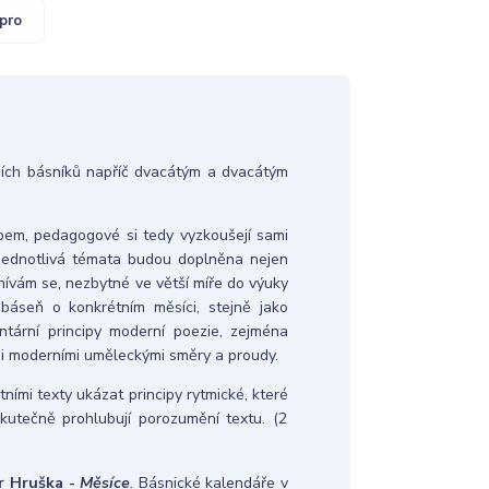
pro
ích básníků napříč dvacátým a dvacátým
em, pedagogové si tedy vyzkoušejí sami
 Jednotlivá témata budou doplněna nejen
mnívám se, nezbytné ve větší míře do výuky
 báseň o konkrétním měsíci, stejně jako
tární principy moderní poezie, zejména
mi moderními uměleckými směry a proudy.
tními texty ukázat principy rytmické, které
kutečně prohlubují porozumění textu. (2
tr Hruška -
Měsíce
.
Básnické kalendáře v