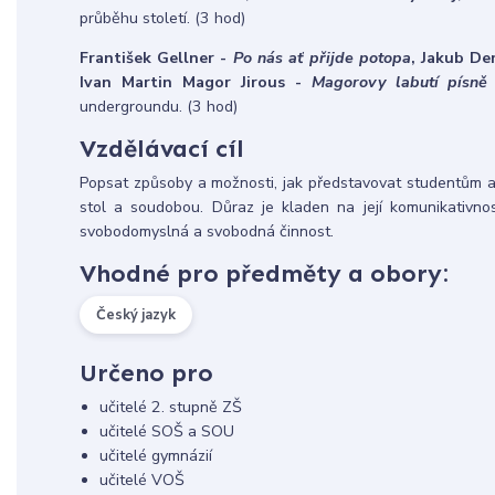
průběhu století. (3 hod)
František Gellner -
Po nás ať přijde potopa
, Jakub De
Ivan Martin Magor Jirous -
Magorovy labutí písně
undergroundu. (3 hod)
Vzdělávací cíl
Popsat způsoby a možnosti, jak představovat studentům a
stol a soudobou. Důraz je kladen na její komunikativnost
svobodomyslná a svobodná činnost.
Vhodné pro předměty a obory:
Český jazyk
Určeno pro
učitelé 2. stupně ZŠ
učitelé SOŠ a SOU
učitelé gymnázií
učitelé VOŠ