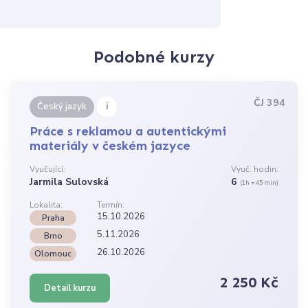
Podobné kurzy
ČJ 394
i
Český jazyk
Práce s reklamou a autentickými
materiály v českém jazyce
Vyučující:
Vyuč. hodin:
Jarmila Sulovská
6
(1h = 45 min)
Lokalita:
Termín:
15.10.2026
Praha
5.11.2026
Brno
26.10.2026
Olomouc
2 250 Kč
Detail kurzu