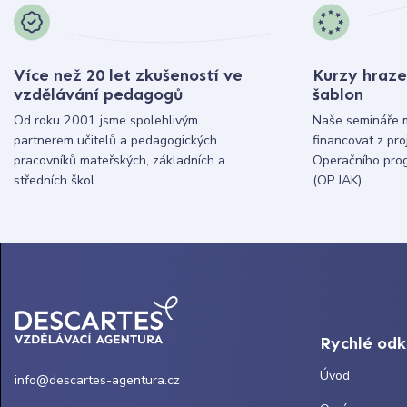
Více než 20 let zkušeností ve
Kurzy hraze
vzdělávání pedagogů
šablon
Od roku 2001 jsme spolehlivým
Naše semináře 
partnerem učitelů a pedagogických
financovat z pr
pracovníků mateřských, základních a
Operačního pro
středních škol.
(OP JAK).
Rychlé od
Úvod
info@descartes-agentura.cz