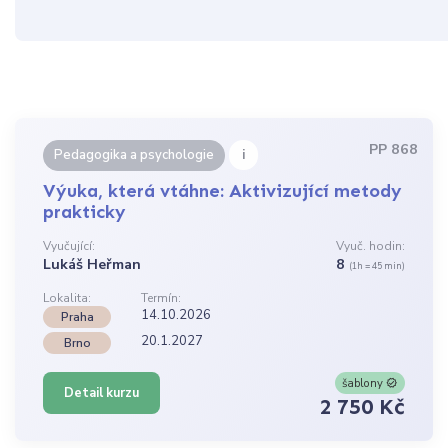
PP 868
i
Pedagogika a psychologie
Výuka, která vtáhne: Aktivizující metody
prakticky
Vyučující:
Vyuč. hodin:
Lukáš Heřman
8
(1h = 45 min)
Lokalita:
Termín:
14.10.2026
Praha
20.1.2027
Brno
šablony
Detail kurzu
2 750 Kč