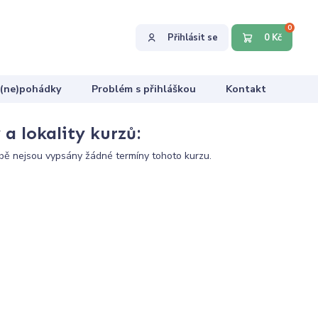
0
Přihlásit se
0 Kč
 (ne)pohádky
Problém s přihláškou
Kontakt
a lokality kurzů:
ě nejsou vypsány žádné termíny tohoto kurzu.