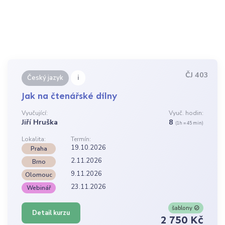
ČJ 403
i
Český jazyk
Jak na čtenářské dílny
Vyučující:
Vyuč. hodin:
Jiří Hruška
8
(1h = 45 min)
Lokalita:
Termín:
19.10.2026
Praha
2.11.2026
Brno
9.11.2026
Olomouc
23.11.2026
Webinář
šablony
Detail kurzu
2 750 Kč