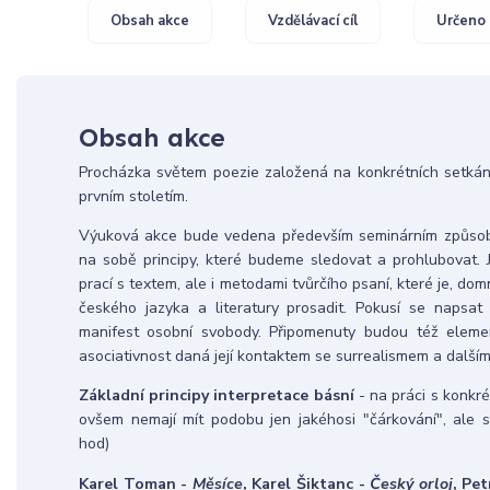
Obsah akce
Vzdělávací cíl
Určeno 
Obsah akce
Procházka světem poezie založená na konkrétních setkán
prvním stoletím.
Výuková akce bude vedena především seminárním způsob
na sobě principy, které budeme sledovat a prohlubovat.
prací s textem, ale i metodami tvůrčího psaní, které je, do
českého jazyka a literatury prosadit. Pokusí se napsat
manifest osobní svobody. Připomenuty budou též elemen
asociativnost daná její kontaktem se surrealismem a další
Základní principy interpretace básní
- na práci s konkré
ovšem nemají mít podobu jen jakéhosi "čárkování", ale s
hod)
Karel Toman -
Měsíce
, Karel Šiktanc -
Český orloj
, Pe