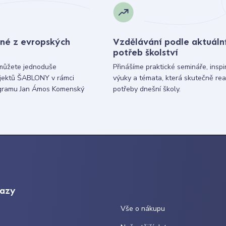
né z evropských
Vzdělávání podle aktuáln
potřeb školství
můžete jednoduše
Přinášíme praktické semináře, inspi
ojektů ŠABLONY v rámci
výuky a témata, která skutečně rea
gramu Jan Ámos Komenský
potřeby dnešní školy.
kazy
Vše o nákupu