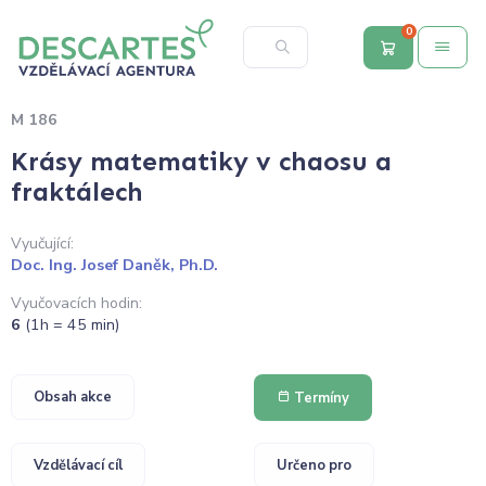
0
M 186
Krásy matematiky v chaosu a
fraktálech
Vyučující:
Doc. Ing. Josef Daněk, Ph.D.
Vyučovacích hodin:
6
(1h = 45 min)
Obsah akce
Termíny
Vzdělávací cíl
Určeno pro