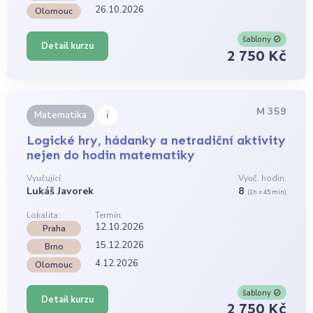
26.10.2026
Olomouc
šablony
Detail kurzu
2 750 Kč
M 359
i
Matematika
Logické hry, hádanky a netradiční aktivity
nejen do hodin matematiky
Vyučující:
Vyuč. hodin:
Lukáš Javorek
8
(1h = 45 min)
Lokalita:
Termín:
12.10.2026
Praha
15.12.2026
Brno
4.12.2026
Olomouc
šablony
Detail kurzu
2 750 Kč