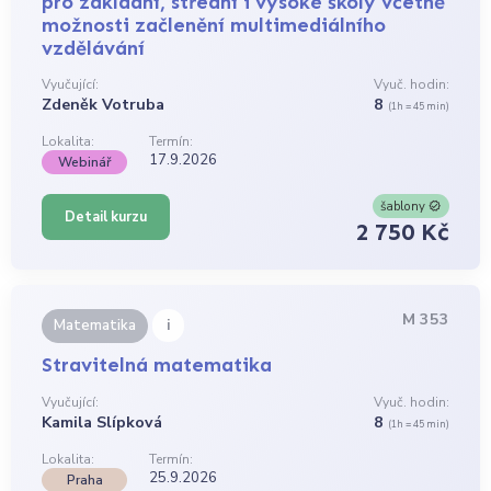
pro základní, střední i vysoké školy včetně
možnosti začlenění multimediálního
vzdělávání
Vyučující:
Vyuč. hodin:
Zdeněk Votruba
8
(1h = 45 min)
Lokalita:
Termín:
17.9.2026
Webinář
šablony
Detail kurzu
2 750 Kč
M 353
i
Matematika
Stravitelná matematika
Vyučující:
Vyuč. hodin:
Kamila Slípková
8
(1h = 45 min)
Lokalita:
Termín:
25.9.2026
Praha