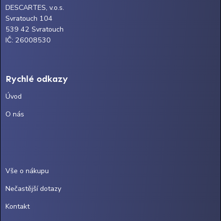
DESCARTES, v.o.s.
Svratouch 104
539 42 Svratouch
IČ: 26008530
Rychlé odkazy
Úvod
O nás
Vše o nákupu
Nečastější dotazy
Kontakt