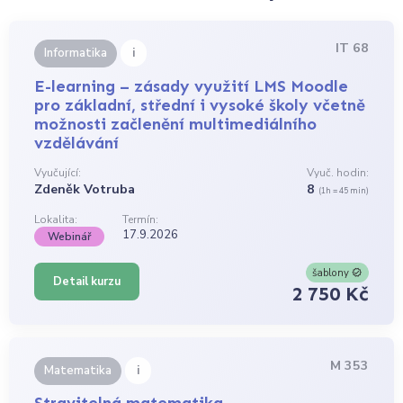
IT 68
i
Informatika
E-learning – zásady využití LMS Moodle
pro základní, střední i vysoké školy včetně
možnosti začlenění multimediálního
vzdělávání
Vyučující:
Vyuč. hodin:
Zdeněk Votruba
8
(1h = 45 min)
Lokalita:
Termín:
17.9.2026
Webinář
šablony
Detail kurzu
2 750 Kč
M 353
i
Matematika