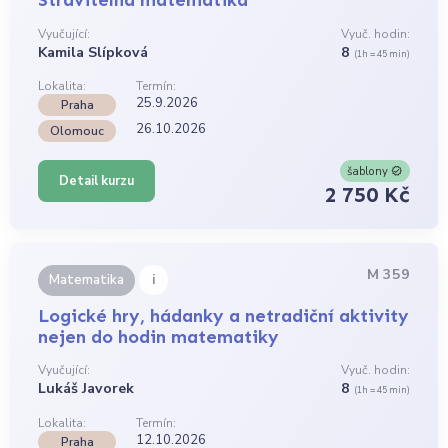
Stravitelná matematika
Vyučující:
Vyuč. hodin:
Kamila Slípková
8
(1h = 45 min)
Lokalita:
Termín:
25.9.2026
Praha
26.10.2026
Olomouc
šablony
Detail kurzu
2 750 Kč
M 359
i
Matematika
Logické hry, hádanky a netradiční aktivity
nejen do hodin matematiky
Vyučující:
Vyuč. hodin:
Lukáš Javorek
8
(1h = 45 min)
Lokalita:
Termín:
12.10.2026
Praha