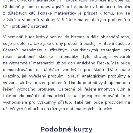
V centru výuky matematiky v minulosti vždy bylo řešení problémů.
Obdobně je tomu i dnes a jistě to tak bude i v budoucnu. Jedním
z důležitých cílů školské matematiky je příspět k tomu, aby se
z žáků a studentů stali lepší řešitele matematických problémů a
tím i problémů ostatních.
V semináři bude krátký pohled do historie a dále objasnění toho,
co je problém a také jaké druhy problémů existují. V hlavní části se
účastníci seznámení s užitečnými (heuristickými) strategiemi pro
řešení problémů školské matematiky. Tyto strategie vytvářeli
nejvýznamnější matematici už od dob antického Řecka. Vše bude
demonstrováno na úlohách vhodných pro školu. Dále bude
ukázáno, jak vyřešený problém „obalit“ analogickými problémy a
vytvořit tak tzv. hrozen problémů. Tím do popředí vystoupí metoda
řešení výchozího problému. Užitečné při řešení mnohých úloh a
také při zkoumání matematických situací je experimentování. To je
východiskem pro výzkumný přístup. Také ten bude procvičen na
užitečných úlohách a na různých matematických situacích.
Podobné kurzy