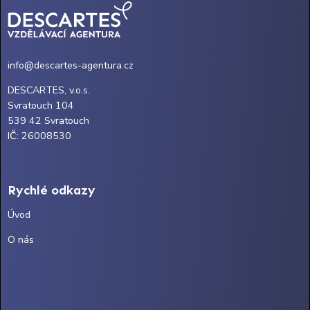
info@descartes-agentura.cz
DESCARTES, v.o.s.
Svratouch 104
539 42 Svratouch
IČ: 26008530
Rychlé odkazy
Úvod
O nás