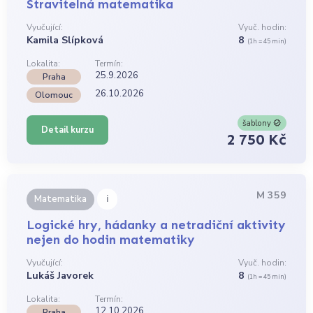
Stravitelná matematika
Vyučující:
Vyuč. hodin:
Kamila Slípková
8
(1h = 45 min)
Lokalita:
Termín:
25.9.2026
Praha
26.10.2026
Olomouc
šablony
Detail kurzu
2 750 Kč
M 359
i
Matematika
Logické hry, hádanky a netradiční aktivity
nejen do hodin matematiky
Vyučující:
Vyuč. hodin:
Lukáš Javorek
8
(1h = 45 min)
Lokalita:
Termín:
12.10.2026
Praha