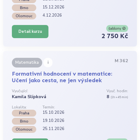
15.12.2026
Brno
4.12.2026
Olomouc
šablony
Detail kurzu
2 750 Kč
M 362
i
Matematika
Formativní hodnocení v matematice:
Učení jako cesta, ne jen výsledek
Vyučující:
Vyuč. hodin:
Kamila Slípková
8
(1h = 45 min)
Lokalita:
Termín:
15.10.2026
Praha
19.10.2026
Brno
25.11.2026
Olomouc