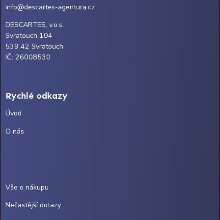
info@descartes-agentura.cz
DESCARTES, v.o.s.
Svratouch 104
539 42 Svratouch
IČ: 26008530
Rychlé odkazy
Úvod
O nás
Vše o nákupu
Nečastější dotazy