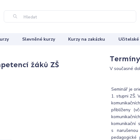
Hledat
urzy
Slevněné kurzy
Kurzy na zakázku
Učitelské
Termíny 
petencí žáků ZŠ
V současné dob
Seminář je or
1. stupni ZŠ.
komunikačníc
přiblíženy (
komunikačních 
komunikační 
s narušenou 
pedagogické 