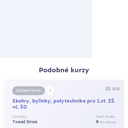
Podobné kurzy
ZŠ 159
i
Základní škola I
Ekohry, bylinky, polytechnika pro 1.st. ZŠ
vč. ŠD
Vyučující:
Vyuč. hodin:
Tomáš Driml
8
(1h = 45 min)