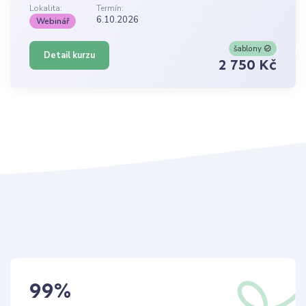
Lokalita:
Termín:
6.10.2026
Webinář
šablony
Detail kurzu
2 750 Kč
99
%