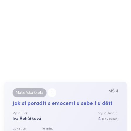
MŠ 4
i
Mateřská škola
Jak si poradit s emocemi u sebe i u dětí
Vyučující:
Vyuč. hodin:
Iva Řehůřková
4
(1h = 45 min)
Lokalita:
Termín: