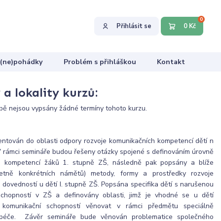
0
Přihlásit se
0 Kč
 (ne)pohádky
Problém s přihláškou
Kontakt
a lokality kurzů:
ě nejsou vypsány žádné termíny tohoto kurzu.
ientován do oblasti odpory rozvoje komunikačních kompetencí dětí n
 V rámci semináře budou řešeny otázky spojené s definováním úrovně
h kompetencí žáků 1. stupně ZŠ, následně pak popsány a blíže
včetně konkrétních námětů) metody, formy a prostředky rozvoje
dovedností u dětí I. stupně ZŠ. Popsána specifika dětí s narušenou
schopností v ZŠ a definovány oblasti, jimž je vhodné se u dětí
komunikační schopností věnovat v rámci předmětu speciálně
péče. Závěr semináře bude věnován problematice společného