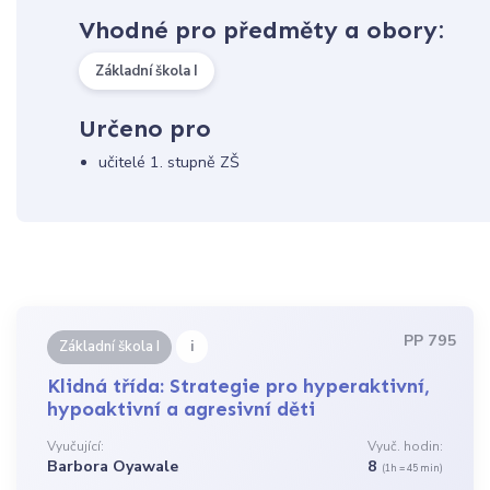
Vhodné pro předměty a obory:
Základní škola I
Určeno pro
učitelé 1. stupně ZŠ
PP 795
i
Základní škola I
Klidná třída: Strategie pro hyperaktivní,
hypoaktivní a agresivní děti
Vyučující:
Vyuč. hodin:
Barbora Oyawale
8
(1h = 45 min)