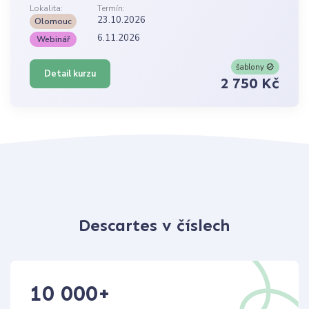
Lokalita:
Termín:
23.10.2026
Olomouc
6.11.2026
Webinář
šablony
Detail kurzu
2 750 Kč
Descartes v číslech
10 000
+