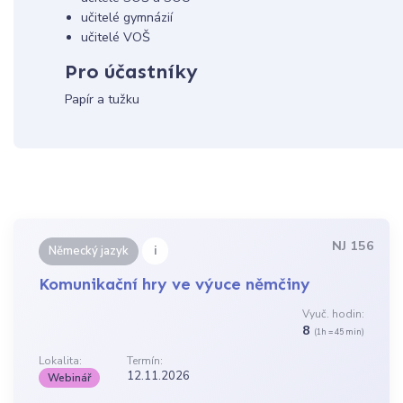
učitelé gymnázií
učitelé VOŠ
Pro účastníky
Papír a tužku
NJ 156
i
Německý jazyk
Komunikační hry ve výuce němčiny
Vyuč. hodin:
8
(1h = 45 min)
Lokalita:
Termín:
12.11.2026
Webinář