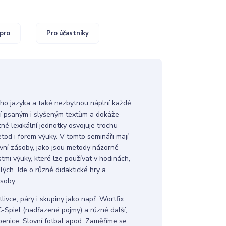
pro
Pro účastníky
zího jazyka a také nezbytnou náplní každé
umí psaným i slyšeným textům a dokáže
zné lexikální jednotky osvojuje trochu
tod i forem výuky. V tomto semináři mají
ovní zásoby, jako jsou metody názorně-
stmi výuky, které lze používat v hodinách,
ělých. Jde o různé didaktické hry a
soby.
tlivce, páry i skupiny jako např. Wortfix
C-Spiel (nadřazené pojmy) a různé další,
ibenice, Slovní fotbal apod. Zaměříme se