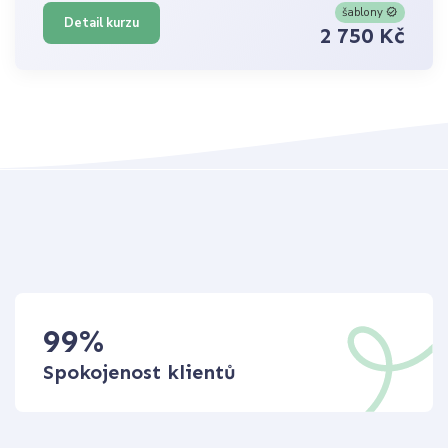
šablony
Detail kurzu
2 750 Kč
99
%
Spokojenost klientů