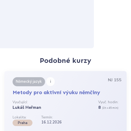
Podobné kurzy
NJ 155
i
Německý jazyk
Metody pro aktivní výuku němčiny
Vyučující:
Vyuč. hodin:
Lukáš Heřman
8
(1h = 45 min)
Lokalita:
Termín:
16.12.2026
Praha