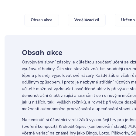
Obsah akce
Vzdělávací cíl
Určeno 
Obsah akce
Osvojování slovní zásoby je důležitou součástí učení se ci
vyučovací hodiny. Čím více slov žák zná, tím snadněji roz
lépe a přesněji vyjadřovat své názory. Každý žák si však rů
odlišným způsobem. I proto je nezbytné střídání různých me
učitelé možnost vyzkoušet osvědčené aktivity při výuce sl
demonstrační či aktivizující a seznámit se i s novými možno
jak u nižších, tak i vyšších ročníků, a rovněž při výuce dosp
možnosti autonomního procvičování a upevňování slovní zá
Na semináři si účastníci v roli žáků vyzkoušejí hry pro jedno
(tvoření kompozit), Krokodil-Spiel (kombinování slabik), AB
včetně variací na známé hry jako Bingo, Lotto, Piškvorky, Š