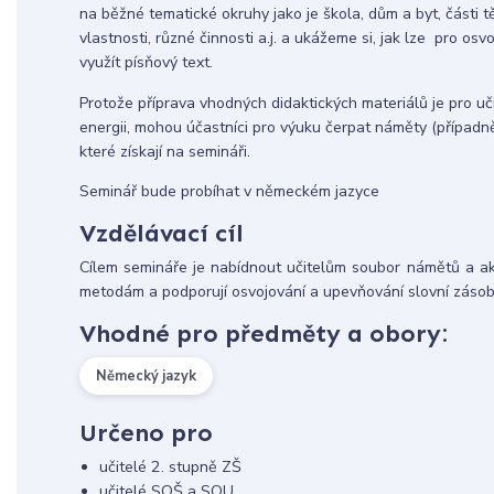
na běžné tematické okruhy jako je škola, dům a byt, části tě
vlastnosti, různé činnosti a.j. a ukážeme si, jak lze pro os
využít písňový text.
Protože příprava vhodných didaktických materiálů je pro u
energii, mohou účastníci pro výuku čerpat náměty (případně
které získají na semináři.
Seminář bude probíhat v německém jazyce
Vzdělávací cíl
Cílem semináře je nabídnout učitelům soubor námětů a akt
metodám a podporují osvojování a upevňování slovní zásob
Vhodné pro předměty a obory:
Německý jazyk
Určeno pro
učitelé 2. stupně ZŠ
učitelé SOŠ a SOU