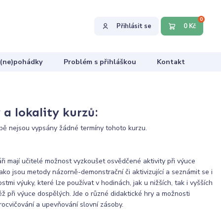
0
Přihlásit se
0 Kč
 (ne)pohádky
Problém s přihláškou
Kontakt
a lokality kurzů:
ě nejsou vypsány žádné termíny tohoto kurzu.
ři mají učitelé možnost vyzkoušet osvědčené aktivity při výuce
jako jsou metody názorně-demonstrační či aktivizující a seznámit se i
tmi výuky, které lze používat v hodinách, jak u nižších, tak i vyšších
ěž při výuce dospělých. Jde o různé didaktické hry a možnosti
ocvičování a upevňování slovní zásoby.