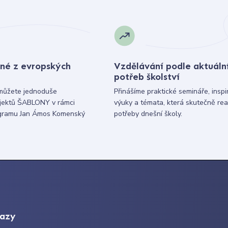
né z evropských
Vzdělávání podle aktuáln
potřeb školství
můžete jednoduše
Přinášíme praktické semináře, inspi
ojektů ŠABLONY v rámci
výuky a témata, která skutečně rea
gramu Jan Ámos Komenský
potřeby dnešní školy.
kazy