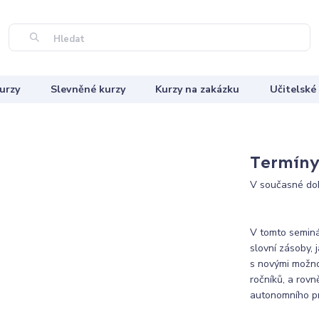
Hledat
urzy
Slevněné kurzy
Kurzy na zakázku
Učitelské
Termíny 
V současné dob
V tomto seminá
slovní zásoby, 
s novými možnos
ročníků, a rovn
autonomního pr