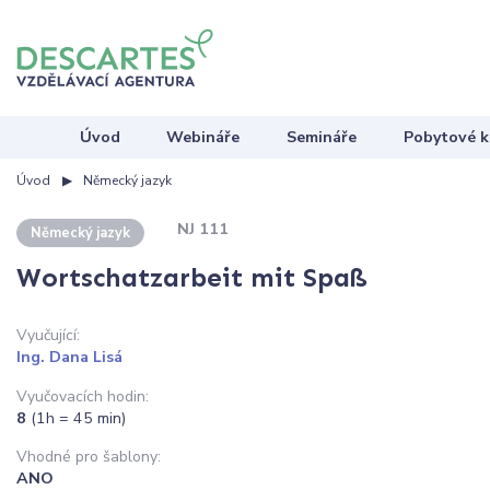
Úvod
Webináře
Semináře
Pobytové k
Úvod
Německý jazyk
NJ 111
Německý jazyk
Wortschatzarbeit mit Spaß
Vyučující:
Ing. Dana Lisá
Vyučovacích hodin:
8
(1h = 45 min)
Vhodné pro šablony:
ANO