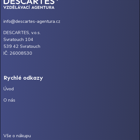
info@descartes-agentura.cz
DESCARTES, v.o.s.
Svratouch 104
539 42 Svratouch
IČ: 26008530
Rychlé odkazy
Úvod
O nás
Vše o nákupu