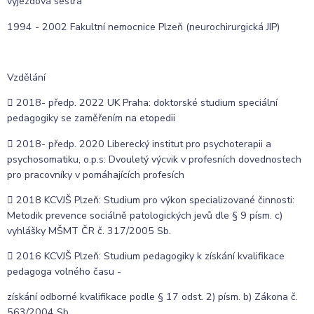
výjezdová sestra
1994 - 2002 Fakultní nemocnice Plzeň (neurochirurgická JIP)
Vzdělání
 2018- předp. 2022 UK Praha: doktorské studium speciální
pedagogiky se zaměřením na etopedii
 2018- předp. 2020 Liberecký institut pro psychoterapii a
psychosomatiku, o.p.s: Dvouletý výcvik v profesních dovednostech
pro pracovníky v pomáhajících profesích
 2018 KCVJŠ Plzeň: Studium pro výkon specializované činnosti:
Metodik prevence sociálně patologických jevů dle § 9 písm. c)
vyhlášky MŠMT ČR č. 317/2005 Sb.
 2016 KCVJŠ Plzeň: Studium pedagogiky k získání kvalifikace
pedagoga volného času -
získání odborné kvalifikace podle § 17 odst. 2) písm. b) Zákona č.
563/2004 Sb.