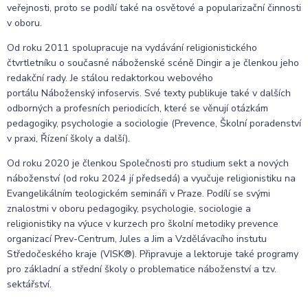
veřejnosti, proto se podílí také na osvětové a popularizační činnosti
v oboru.
Od roku 2011 spolupracuje na vydávání religionistického
čtvrtletníku o současné náboženské scéně Dingir a je členkou jeho
redakční rady. Je stálou redaktorkou webového
portálu Náboženský infoservis. Své texty publikuje také v dalších
odborných a profesních periodicích, které se věnují otázkám
pedagogiky, psychologie a sociologie (Prevence, Školní poradenství
v praxi, Řízení školy a další).
Od roku 2020 je členkou Společnosti pro studium sekt a nových
náboženství (od roku 2024 jí předsedá) a vyučuje religionistiku na
Evangelikálním teologickém semináři v Praze. Podílí se svými
znalostmi v oboru pedagogiky, psychologie, sociologie a
religionistiky na výuce v kurzech pro školní metodiky prevence
organizací Prev-Centrum, Jules a Jim a Vzdělávacího instutu
Středočeského kraje (VISK®). Připravuje a lektoruje také programy
pro základní a střední školy o problematice náboženství a tzv.
sektářství.