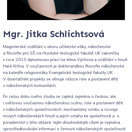
Mgr. Jitka Schlichtsová
Magisterské vzdělání v oboru učitelství etiky, náboženství
a filozofie pro SŠ na Husitské teologické fakultě UK zakončila
v roce 2013 diplomovou prací na téma Výchova a vzdělání v hnutí
Haré Kršna. V současnosti je doktorandkou filosofie náboženství
na katedře religionistiky Evangelické teologické fakulty UK.
V disertačním projektu se věnuje otázce role a postavení dětí
v náboženských komunitách.
Po celou dobu svého studia se zajímá zejména o českou, ale
i světovou současnou náboženskou scénu, role a postavení dětí
v náboženských společnostech, mechanismy vzniku a rozvoje
nových náboženských hnutí a jejich vztahu ke společnosti a o
poradenství v této oblasti. Jejím dlouhodobým cílem je zejména
zprostředkovávání informací o činnosti náboženských společností