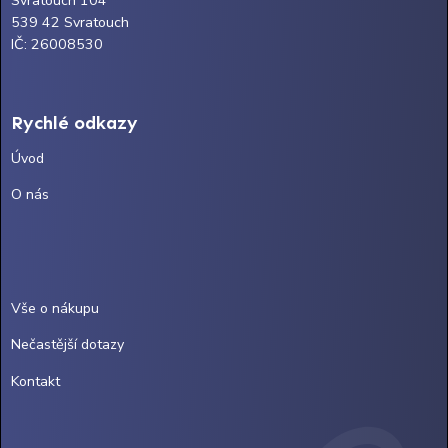
Svratouch 104
539 42 Svratouch
IČ: 26008530
Rychlé odkazy
Úvod
O nás
Vše o nákupu
Nečastější dotazy
Kontakt