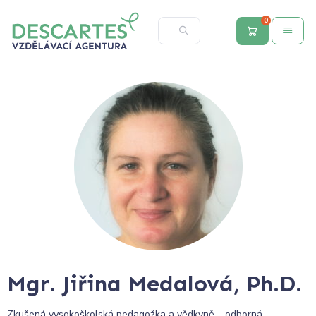
0
Mgr. Jiřina Medalová, Ph.D.
Zkušená vysokoškolská pedagožka a vědkyně – odborná