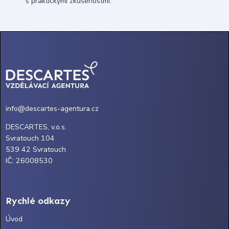
s praktickými zkušenostmi.
info@descartes-agentura.cz
DESCARTES, v.o.s.
Svratouch 104
539 42 Svratouch
IČ: 26008530
Rychlé odkazy
Úvod