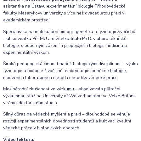
asistentka na Ústavu experimentální biologie Přírodovědecké
fakulty Masarykovy univerzity s více než dvacetiletou praxí v
akademickém prostředí.
Specialistka na molekulární biologii, genetiku a fyziologii živočichů
– absolventka PřF MU a držitelka titulu Ph.D. v oboru lékařské
biologie, s odborným zázemím propojujícím biologii, medicínu a
experimentální výzkum.
Široká pedagogická činnost napříč biologickými disciplínami – výuka
fyziologie a biologie živočichů, embryologie, buněčné biologie,
moderních laboratorních metod i metodiky vědecké práce.
Mezinárodní zkušenost ve výzkumu – absolvovala půlroční
výzkumnou stáž na University of Wolverhampton ve Velké Británii
v rámci doktorského studia.
Silný důraz na vědecké myšlení a praxi – dlouhodobě se věnuje
rozvoji experimentálních dovedností studentů a kultivaci kvalitní
vědecké práce v biologických oborech.
Video lektora: