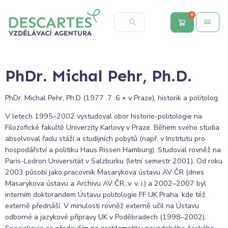
0
PhDr. Michal Pehr, Ph.D.
PhDr. Michal Pehr, Ph.D (٭ 6. 7. 1977 v Praze), historik a politolog
V letech 1995–2002 vystudoval obor historie-politologie na
Filozofické fakultě Univerzity Karlovy v Praze. Během svého studia
absolvoval řadu stáží a studijních pobytů (např. v Institutu pro
hospodářství a politiku Haus Rissen Hamburg). Studoval rovněž na
Paris-Lodron Universität v Salzburku (letní semestr 2001). Od roku
2003 působí jako pracovník Masarykova ústavu AV ČR (dnes
Masarykova ústavu a Archivu AV ČR, v. v. i.) a 2002–2007 byl
interním doktorandem Ústavu politologie FF UK Praha, kde též
externě přednáší. V minulosti rovněž externě učil na Ústavu
odborné a jazykové přípravy UK v Poděbradech (1998–2002).