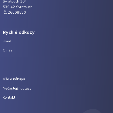
Svratouch 104
539 42 Svratouch
IČ: 26008530
Rychlé odkazy
Úvod
O nás
Vše o nákupu
Nečastější dotazy
Kontakt