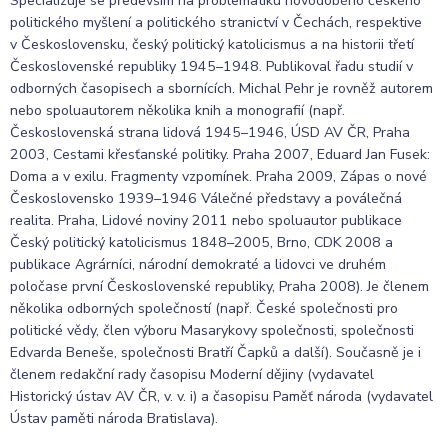
Specializuje se především na problematiku novodobého českého
politického myšlení a politického stranictví v Čechách, respektive
v Československu, český politický katolicismus a na historii třetí
Československé republiky 1945–1948. Publikoval řadu studií v
odborných časopisech a sbornících. Michal Pehr je rovněž autorem
nebo spoluautorem několika knih a monografií (např.
Československá strana lidová 1945–1946, ÚSD AV ČR, Praha
2003, Cestami křesťanské politiky. Praha 2007, Eduard Jan Fusek:
Doma a v exilu. Fragmenty vzpomínek. Praha 2009, Zápas o nové
Československo 1939–1946 Válečné představy a poválečná
realita. Praha, Lidové noviny 2011 nebo spoluautor publikace
Český politický katolicismus 1848–2005, Brno, CDK 2008 a
publikace Agrárníci, národní demokraté a lidovci ve druhém
poločase první Československé republiky, Praha 2008). Je členem
několika odborných společností (např. České společnosti pro
politické vědy, člen výboru Masarykovy společnosti, společnosti
Edvarda Beneše, společnosti Bratří Čapků a další). Současně je i
členem redakční rady časopisu Moderní dějiny (vydavatel
Historický ústav AV ČR, v. v. i) a časopisu Paměť národa (vydavatel
Ústav paměti národa Bratislava).