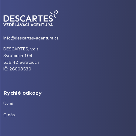
info@descartes-agentura.cz
DESCARTES, v.o.s.
Svratouch 104
539 42 Svratouch
IČ: 26008530
Rychlé odkazy
Úvod
O nás