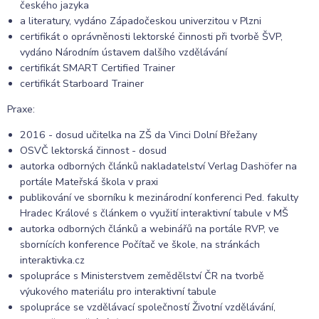
českého jazyka
a literatury, vydáno Západočeskou univerzitou v Plzni
certifikát o oprávněnosti lektorské činnosti při tvorbě ŠVP,
vydáno Národním ústavem dalšího vzdělávání
certifikát SMART Certified Trainer
certifikát Starboard Trainer
Praxe:
2016 - dosud učitelka na ZŠ da Vinci Dolní Břežany
OSVČ lektorská činnost - dosud
autorka odborných článků nakladatelství Verlag Dashöfer na
portále Mateřská škola v praxi
publikování ve sborníku k mezinárodní konferenci Ped. fakulty
Hradec Králové s článkem o využití interaktivní tabule v MŠ
autorka odborných článků a webinářů na portále RVP, ve
sbornících konference Počítač ve škole, na stránkách
interaktivka.cz
spolupráce s Ministerstvem zemědělství ČR na tvorbě
výukového materiálu pro interaktivní tabule
spolupráce se vzdělávací společností Životní vzdělávání,