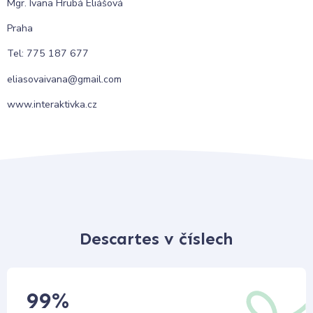
Mgr. Ivana Hrubá Eliášová
Praha
Tel: 775 187 677
eliasovaivana@gmail.com
www.interaktivka.cz
Descartes v číslech
99
%