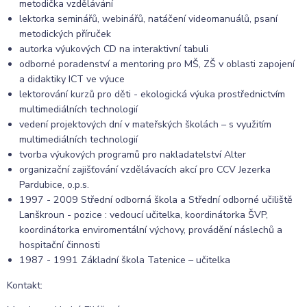
metodička vzdělávání
lektorka seminářů, webinářů, natáčení videomanuálů, psaní
metodických příruček
autorka výukových CD na interaktivní tabuli
odborné poradenství a mentoring pro MŠ, ZŠ v oblasti zapojení
a didaktiky ICT ve výuce
lektorování kurzů pro děti - ekologická výuka prostřednictvím
multimediálních technologií
vedení projektových dní v mateřských školách – s využitím
multimediálních technologií
tvorba výukových programů pro nakladatelství Alter
organizační zajišťování vzdělávacích akcí pro CCV Jezerka
Pardubice, o.p.s.
1997 - 2009 Střední odborná škola a Střední odborné učiliště
Lanškroun - pozice : vedoucí učitelka, koordinátorka ŠVP,
koordinátorka enviromentální výchovy, provádění náslechů a
hospitační činnosti
1987 - 1991 Základní škola Tatenice – učitelka
Kontakt: