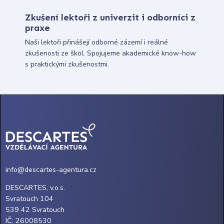
Zkušení lektoři z univerzit i odborníci z
praxe
Naši lektoři přinášejí odborné zázemí i reálné
zkušenosti ze škol. Spojujeme akademické know-how
s praktickými zkušenostmi.
info@descartes-agentura.cz
DESCARTES, v.o.s.
Svratouch 104
539 42 Svratouch
IČ: 26008530