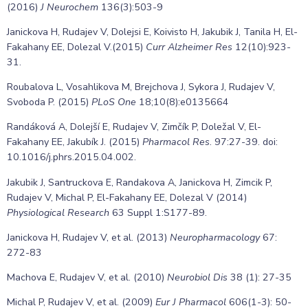
(2016)
J Neurochem
136(3):503-9
Janickova H, Rudajev V, Dolejsi E, Koivisto H, Jakubik J, Tanila H, El-
Fakahany EE, Dolezal V.(2015)
Curr Alzheimer Res
12(10):923-
31.
Roubalova L, Vosahlikova M, Brejchova J, Sykora J, Rudajev V,
Svoboda P. (2015)
PLoS One
18;10(8):e0135664
Randáková A, Dolejší E, Rudajev V, Zimčík P, Doležal V, El-
Fakahany EE, Jakubík J. (2015)
Pharmacol Res
. 97:27-39. doi:
10.1016/j.phrs.2015.04.002.
Jakubik J, Santruckova E, Randakova A, Janickova H, Zimcik P,
Rudajev V, Michal P, El-Fakahany EE, Dolezal V (2014)
Physiological Research
63 Suppl 1:S177-89.
Janickova H, Rudajev V, et al. (2013)
Neuropharmacology
67:
272-83
Machova E, Rudajev V, et al. (2010)
Neurobiol Dis
38 (1): 27-35
Michal P, Rudajev V, et al. (2009)
Eur J Pharmacol
606(1-3): 50-