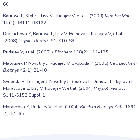
60
Bourova L, Stohr J, Lisy V, Rudajev V, et al. (2009)
Med Sci Mon
15(4): BR111-BR122
Drastichova Z, Bourova L, Lisy V, Hejnova L, Rudajev V, et al.
(2008)
Physiol Res
57: S1-S10, S3
Rudajev V, et al. (2005)
J Biochem
138(2): 111-125
Matousek P, Novotny J, Rudajev V, Svoboda P (2005)
Cell Biochem
Biophys
42(1): 21-40
Svoboda P, Teisinger J, Novotny J, Bourova L, Drmota T, Hejnova L,
Moravcova Z, Lisy V, Rudajev V, et al. (2004)
Physiol Res
53:
S141-S152 Suppl. 1
Moravcova Z, Rudajev V, et al. (2004)
Biochim Biophys Acta
1691
(1): 51-65