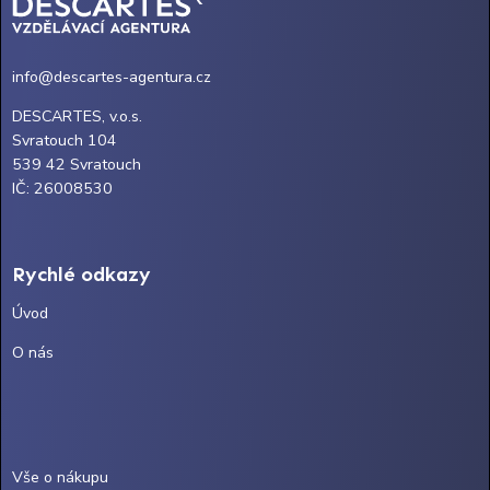
info@descartes-agentura.cz
DESCARTES, v.o.s.
Svratouch 104
539 42 Svratouch
IČ: 26008530
Rychlé odkazy
Úvod
O nás
Vše o nákupu