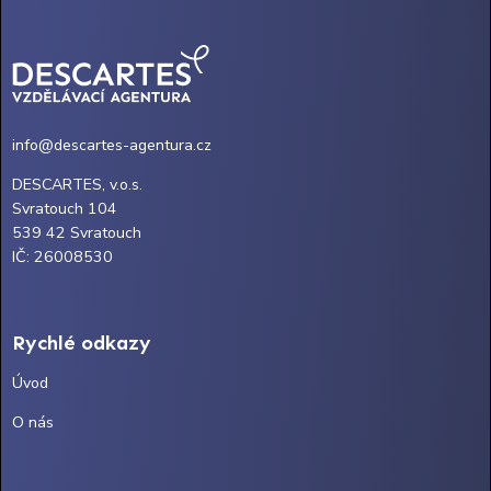
info@descartes-agentura.cz
DESCARTES, v.o.s.
Svratouch 104
539 42 Svratouch
IČ: 26008530
Rychlé odkazy
Úvod
O nás