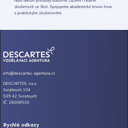
Naši lektoři přinášejí odborné zázemí i reálné
zkušenosti ze škol. Spojujeme akademické know-how
s praktickými zkušenostmi.
info@descartes-agentura.cz
DESCARTES, v.o.s.
Svratouch 104
539 42 Svratouch
IČ: 26008530
Rychlé odkazy