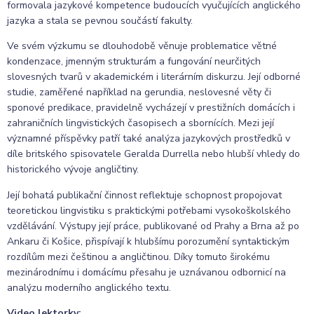
formovala jazykové kompetence budoucích vyučujících anglického
jazyka a stala se pevnou součástí fakulty.
Ve svém výzkumu se dlouhodobě věnuje problematice větné
kondenzace, jmenným strukturám a fungování neurčitých
slovesných tvarů v akademickém i literárním diskurzu. Její odborné
studie, zaměřené například na gerundia, neslovesné věty či
sponové predikace, pravidelně vycházejí v prestižních domácích i
zahraničních lingvistických časopisech a sbornících. Mezi její
významné příspěvky patří také analýza jazykových prostředků v
díle britského spisovatele Geralda Durrella nebo hlubší vhledy do
historického vývoje angličtiny.
Její bohatá publikační činnost reflektuje schopnost propojovat
teoretickou lingvistiku s praktickými potřebami vysokoškolského
vzdělávání. Výstupy její práce, publikované od Prahy a Brna až po
Ankaru či Košice, přispívají k hlubšímu porozumění syntaktickým
rozdílům mezi češtinou a angličtinou. Díky tomuto širokému
mezinárodnímu i domácímu přesahu je uznávanou odbornicí na
analýzu moderního anglického textu.
Video lektorky: