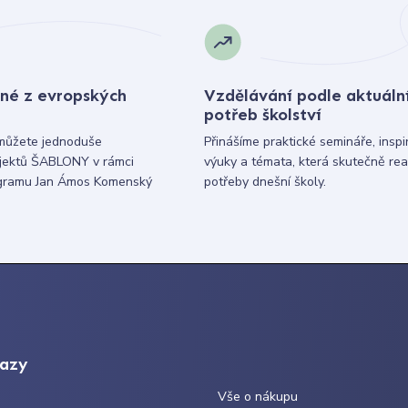
né z evropských
Vzdělávání podle aktuáln
potřeb školství
můžete jednoduše
Přinášíme praktické semináře, inspi
ojektů ŠABLONY v rámci
výuky a témata, která skutečně rea
gramu Jan Ámos Komenský
potřeby dnešní školy.
kazy
Vše o nákupu