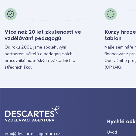
Více než 20 let zkušeností ve
Kurzy hraze
vzdělávání pedagogů
šablon
Od roku 2001 jsme spolehlivým
Naše semináře 
partnerem učitelů a pedagogických
financovat z pr
pracovníků mateřských, základních a
Operačního pro
středních škol.
(OP JAK).
Rychlé od
Úvod
info@descartes-agentura.cz