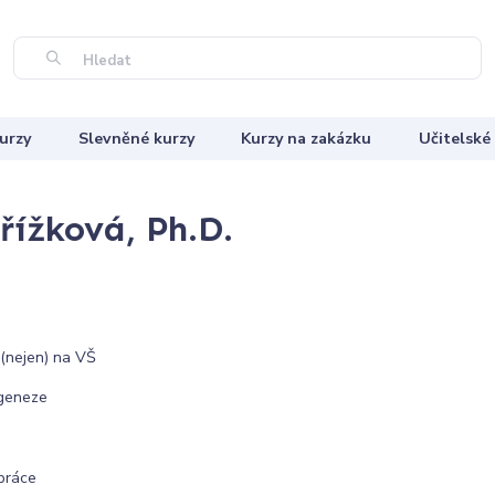
Hledat
urzy
Slevněné kurzy
Kurzy na zakázku
Učitelské
řížková, Ph.D.
 (nejen) na VŠ
ogeneze
upráce