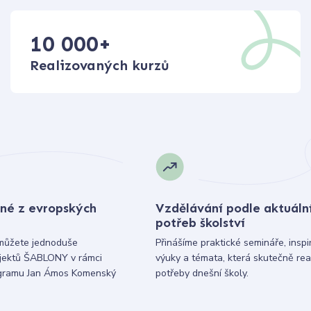
10 000
+
Realizovaných kurzů
né z evropských
Vzdělávání podle aktuáln
potřeb školství
můžete jednoduše
Přinášíme praktické semináře, inspi
ojektů ŠABLONY v rámci
výuky a témata, která skutečně rea
gramu Jan Ámos Komenský
potřeby dnešní školy.