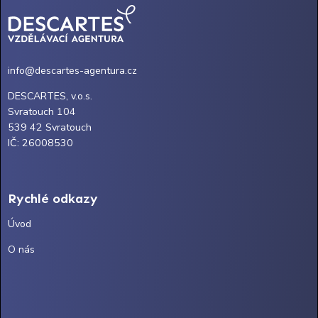
info@descartes-agentura.cz
DESCARTES, v.o.s.
Svratouch 104
539 42 Svratouch
IČ: 26008530
Rychlé odkazy
Úvod
O nás