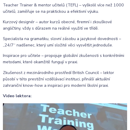
Teacher Trainer & mentor učitelů (TEFL) – vyškolil více než 1000
učitelů, zaměřuje se na praktickou a efektivní výuku.
Kurzový designér – autor kurzů obecné, firemní i zkouškové
angličtiny, vždy s důrazem na reálné využití ve třídě.
Specialista na gramatiku, slovní zásobu a jazykové dovednosti –
„24/7“ nadšenec, který umí složité věci vysvětlit jednoduše.
Inspirace pro učitele – propojuje globální zkušenosti s konkrétními
metodami, které okamžitě fungují v praxi.
Zkušenost z mezinárodního prostředí British Council – lektor
působí v této prestižní vzdělávací instituci, přináší aktuální
zahraniční know-how a inspiraci pro moderní školní praxi.
Video lektora: