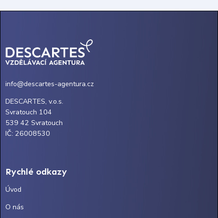
info@descartes-agentura.cz
DESCARTES, v.o.s.
Svratouch 104
539 42 Svratouch
IČ: 26008530
Rychlé odkazy
Úvod
O nás