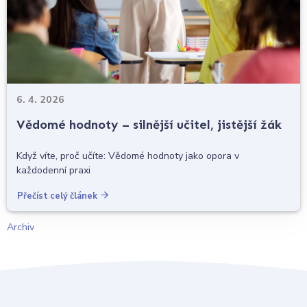
6. 4. 2026
Vědomé hodnoty – silnější učitel, jistější žák
Když víte, proč učíte: Vědomé hodnoty jako opora v
každodenní praxi
Přečíst celý článek
Archiv