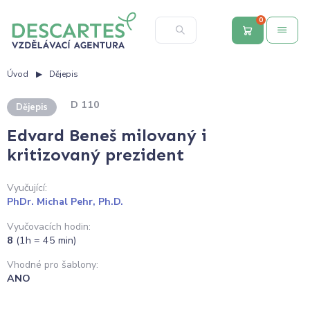
0
Úvod
Dějepis
D 110
Dějepis
Edvard Beneš milovaný i
kritizovaný prezident
Vyučující:
PhDr. Michal Pehr, Ph.D.
Vyučovacích hodin:
8
(1h = 45 min)
Vhodné pro šablony:
ANO