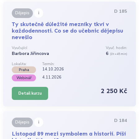
D 185
i
Dějepis
Ty skutečně důležité mezníky tkví v
každodennosti. Co se do učebnic dějepisu
nevešlo
Vyučující:
Vyuč. hodin:
Barbora Jiřincova
6
(1h = 45 min)
Lokalita:
Termín:
14.10.2026
Praha
4.11.2026
Webinář
2 250 Kč
Detail kurzu
D 184
i
Dějepis
Listopad 89 mezi symbolem a historií. Píší