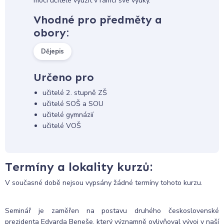
moci učitelé využít v rámci své výuky.
Vhodné pro předměty a
obory:
Dějepis
Určeno pro
učitelé 2. stupně ZŠ
učitelé SOŠ a SOU
učitelé gymnázií
učitelé VOŠ
Termíny a lokality kurzů:
V současné době nejsou vypsány žádné termíny tohoto kurzu.
Seminář je zaměřen na postavu druhého československé
prezidenta Edvarda Beneše, který významně ovlivňoval vývoj v naší