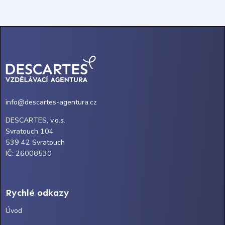
info@descartes-agentura.cz
DESCARTES, v.o.s.
Svratouch 104
539 42 Svratouch
IČ: 26008530
Rychlé odkazy
Úvod