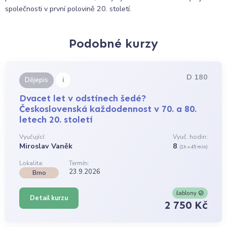
společnosti v první polovině 20. století.
Podobné kurzy
D 180
i
Dějepis
Dvacet let v odstínech šedé?
Československá každodennost v 70. a 80.
letech 20. století
Vyučující:
Vyuč. hodin:
Miroslav Vaněk
8
(1h = 45 min)
Lokalita:
Termín:
23.9.2026
Brno
šablony
Detail kurzu
2 750 Kč