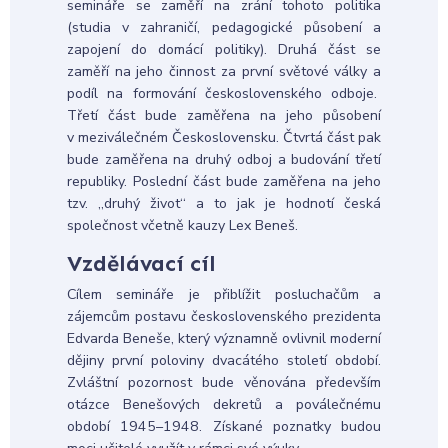
semináře se zaměří na zrání tohoto politika
(studia v zahraničí, pedagogické působení a
zapojení do domácí politiky). Druhá část se
zaměří na jeho činnost za první světové války a
podíl na formování československého odboje.
Třetí část bude zaměřena na jeho působení
v meziválečném Československu. Čtvrtá část pak
bude zaměřena na druhý odboj a budování třetí
republiky. Poslední část bude zaměřena na jeho
tzv. „druhý život“ a to jak je hodnotí česká
společnost včetně kauzy Lex Beneš.
Vzdělávací cíl
Cílem semináře je přiblížit posluchačům a
zájemcům postavu československého prezidenta
Edvarda Beneše, který významně ovlivnil moderní
dějiny první poloviny dvacátého století období.
Zvláštní pozornost bude věnována především
otázce Benešových dekretů a poválečnému
období 1945–1948. Získané poznatky budou