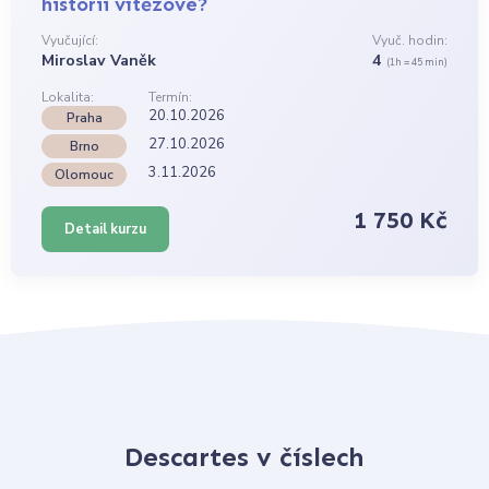
historii vítězové?
Vyučující:
Vyuč. hodin:
Miroslav Vaněk
4
(1h = 45 min)
Lokalita:
Termín:
20.10.2026
Praha
27.10.2026
Brno
3.11.2026
Olomouc
1 750 Kč
Detail kurzu
Descartes v číslech