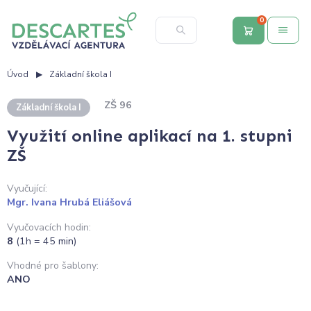
0
Úvod
Základní škola I
ZŠ 96
Základní škola I
Využití online aplikací na 1. stupni
ZŠ
Vyučující:
Mgr. Ivana Hrubá Eliášová
Vyučovacích hodin:
8
(1h = 45 min)
Vhodné pro šablony:
ANO