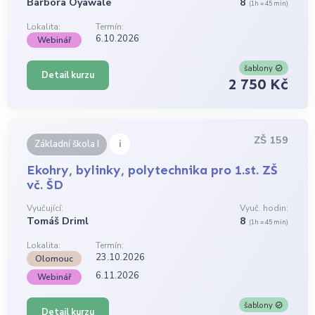
Barbora Oyawale
8
(1h = 45 min)
Lokalita:
Termín:
6.10.2026
Webinář
šablony
Detail kurzu
2 750 Kč
ZŠ 159
i
Základní škola I
Ekohry, bylinky, polytechnika pro 1.st. ZŠ
vč. ŠD
Vyučující:
Vyuč. hodin:
Tomáš Driml
8
(1h = 45 min)
Lokalita:
Termín:
23.10.2026
Olomouc
6.11.2026
Webinář
šablony
Detail kurzu