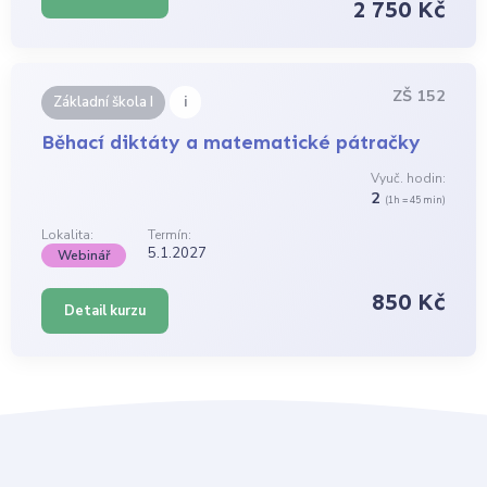
2 750 Kč
ZŠ 152
i
Základní škola I
Běhací diktáty a matematické pátračky
Vyuč. hodin:
2
(1h = 45 min)
Lokalita:
Termín:
5.1.2027
Webinář
850 Kč
Detail kurzu