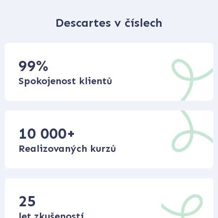
Descartes v číslech
99
%
Spokojenost klientů
10 000
+
Realizovaných kurzů
25
let zkušeností