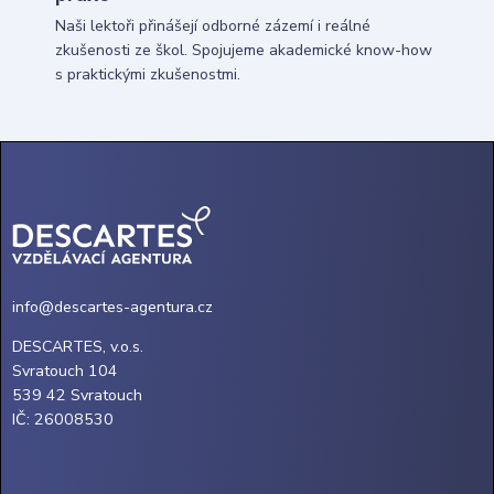
Naši lektoři přinášejí odborné zázemí i reálné
zkušenosti ze škol. Spojujeme akademické know-how
s praktickými zkušenostmi.
info@descartes-agentura.cz
DESCARTES, v.o.s.
Svratouch 104
539 42 Svratouch
IČ: 26008530