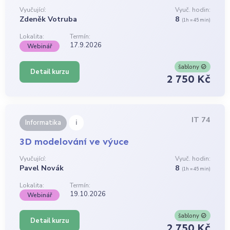
Vyučující:
Vyuč. hodin:
Zdeněk Votruba
8
(1h = 45 min)
Lokalita:
Termín:
17.9.2026
Webinář
šablony
Detail kurzu
2 750 Kč
IT 74
i
Informatika
3D modelování ve výuce
Vyučující:
Vyuč. hodin:
Pavel Novák
8
(1h = 45 min)
Lokalita:
Termín:
19.10.2026
Webinář
šablony
Detail kurzu
2 750 Kč