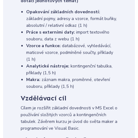
dotací jednotlivých témat)
Opakování základních dovedností:
základní pojmy, adresy a vzorce, formát buňky,
absolutní / relativní odkaz (1 h)
Práce s externími daty:
import textového
souboru, data z webu (1 h)
Vzorce a funkce:
databázové, vyhledávácí,
maticové vzorce, podmíněné součty, příklady
(1 h)
Analytické nástroje:
kontingenční tabulka,
příklady (1,5 h)
Makra:
záznam makra, proměnné, otevření
souboru, příklady (1,5 h)
Vzdělávací cíl
Cílem je rozšířit základní dovednosti v MS Excel o
používání složitých vzorců a kontingenčních
tabulek. Závěrem kurzu je úvod do světa maker a
programování ve Visual Basic.