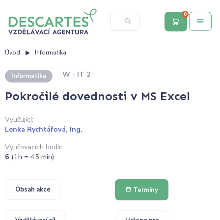
0
Úvod
Informatika
W - IT 2
Informatika
Pokročilé dovednosti v MS Excel
Vyučující:
Lenka Rychtářová, Ing.
Vyučovacích hodin:
6
(1h = 45 min)
Obsah akce
Termíny