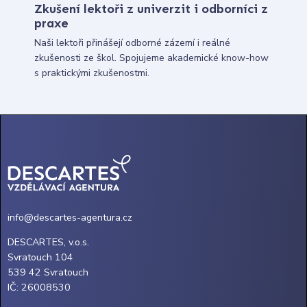
Zkušení lektoři z univerzit i odborníci z
praxe
Naši lektoři přinášejí odborné zázemí i reálné
zkušenosti ze škol. Spojujeme akademické know-how
s praktickými zkušenostmi.
info@descartes-agentura.cz
DESCARTES, v.o.s.
Svratouch 104
539 42 Svratouch
IČ: 26008530