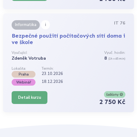
IT 76
i
Informatika
Bezpečné použití počítačových sítí doma i
ve škole
Vyučující:
Vyuč. hodin:
Zdeněk Votruba
8
(1h = 45 min)
Lokalita:
Termín:
23.10.2026
Praha
18.12.2026
Webinář
šablony
Detail kurzu
2 750 Kč