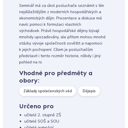
Seminář má za úkol posluchače seznámit s tím
nejdůležitějším z moderních hospodářských a
ekonomických dějin. Prezentace a diskuse má
navíc pomoci k formulaci vlastních
východisek. Právě hospodářské dějiny bývají
mnohdy upozaďovány, ale přitom mohou mnohé
otázky vývoje společnosti osvětlit a napomoci
k jejich pochopení. Cílem je posluchačům
představit i tento rozměr historie, někdy i jiný
pohled na ni.
Vhodné pro předměty a
obory:
Základy společenských věd
Dějepis
Určeno pro
učitelé 2. stupně ZŠ
učitelé SOŠ a SOU
učitelé gymnázií