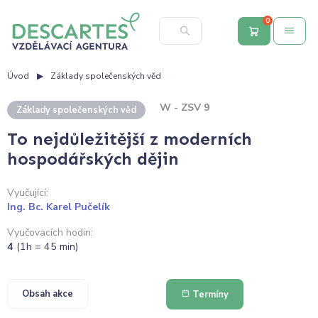
0
Úvod
Základy společenských věd
W - ZSV 9
Základy společenských věd
To nejdůležitější z moderních
hospodářských dějin
Vyučující:
Ing. Bc. Karel Pučelík
Vyučovacích hodin:
4
(1h = 45 min)
Obsah akce
Termíny