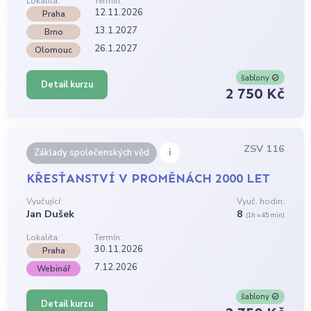
Lokalita:
Termín:
12.11.2026
Praha
13.1.2027
Brno
26.1.2027
Olomouc
šablony
Detail kurzu
2 750 Kč
ZSV 116
i
Základy společenských věd
KŘESŤANSTVÍ V PROMĚNÁCH 2000 LET
Vyučující:
Vyuč. hodin:
Jan Dušek
8
(1h = 45 min)
Lokalita:
Termín:
30.11.2026
Praha
7.12.2026
Webinář
šablony
Detail kurzu