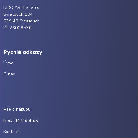
DESCARTES, v.o.s.
Svratouch 104
539 42 Svratouch
IČ: 26008530
Rychlé odkazy
Úvod
O nás
Vše o nákupu
Nečastější dotazy
Kontakt