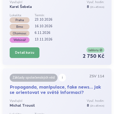
Vyučující:
Vyuč. hodin:
Karel Šebela
8
(1h = 45 min)
Lokalita:
Termín:
23.10.2026
Praha
16.10.2026
Brno
6.11.2026
Olomouc
13.11.2026
Webinář
šablony
Detail kurzu
2 750 Kč
ZSV 114
i
Základy společenských věd
Propaganda, manipulace, fake news… Jak
se orientovat ve světě informací?
Vyučující:
Vyuč. hodin:
Michal Trousil
8
(1h = 45 min)