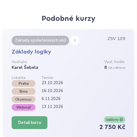
Podobné kurzy
ZSV 109
i
Základy společenských věd
Základy logiky
Vyučující:
Vyuč. hodin:
Karel Šebela
8
(1h = 45 min)
Lokalita:
Termín:
23.10.2026
Praha
16.10.2026
Brno
6.11.2026
Olomouc
13.11.2026
Webinář
šablony
Detail kurzu
2 750 Kč