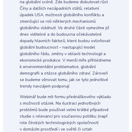
na globální scéně. Zde budeme diskutovat růst
Číny a dalších nezápadních států, relativní
úpadek USA, možnosti globálního konfliktu a
zmenšující se roli některých mechanismů
globálního vládnutí. Ve druhé části vymezíme již
dnes viditelné a do budoucna očekávatelné
dopady hlavních faktorů, které budou ovlivňovat
globální budoucnost – nastupující model
globálního řádu, změny v oblasti technologií a
ekonomické produkce. V menší míře přihlédneme
k environmentální problematice, globální
demografii a otázce globálního zdraví. Zároveň
se budeme věnovat tomu, jak se tyto jednotlivé
trendy navzájem podporují.
Webinář bude mít formu přednáškového výkladu
s možností otázek. Na ilustraci jednotlivých
problémů bude používat velmi krátké případové
studie s relevancí pro současnou politiku (např.
role čínských technologických společností
v domácím prostředí i ve světě či vztah