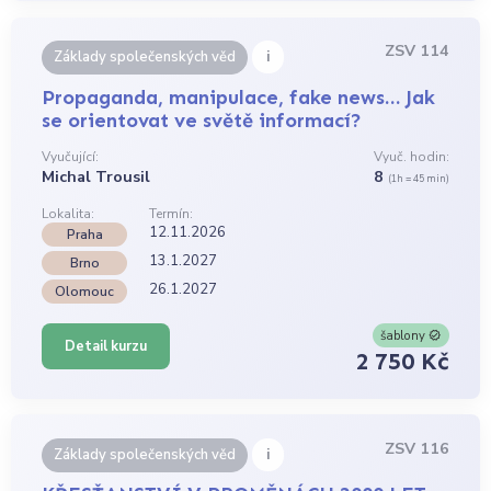
ZSV 114
i
Základy společenských věd
Propaganda, manipulace, fake news… Jak
se orientovat ve světě informací?
Vyučující:
Vyuč. hodin:
Michal Trousil
8
(1h = 45 min)
Lokalita:
Termín:
12.11.2026
Praha
13.1.2027
Brno
26.1.2027
Olomouc
šablony
Detail kurzu
2 750 Kč
ZSV 116
i
Základy společenských věd