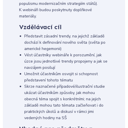
populismu modernizačním strategiím států).
K webináři budou poskytnuty doplňkové
materiály.
Vzdělávací cíl
Představit zásadní trendy, na jejichž základě
dochází k definování nového světa (světa po
americké hegemonii)
Vést účastníky webináře k porozumění, jak
úzce jsou jednotlivé trendy propojeny a jak se
navzájem posilují
Umožnit účastníkům osvojit si schopnost
představení tohoto tématu
Skrze naznačené případové/ilustrační studie
ukázat účastníkům způsoby, jak mohou
obecná téma spojit s konkrétními; na jejich
základě mohou tato témata začleňovat i do
praktických úkolů a diskusí v rámci jimi
vedených hodiny na SŠ