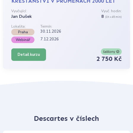
KŘESŤANSTVÍ V PROMĚNÁCH 2000 LET
Vyučující:
Vyuč. hodin:
Jan Dušek
8
(1h = 45 min)
Lokalita:
Termín:
30.11.2026
Praha
7.12.2026
Webinář
šablony
Detail kurzu
2 750 Kč
Descartes v číslech