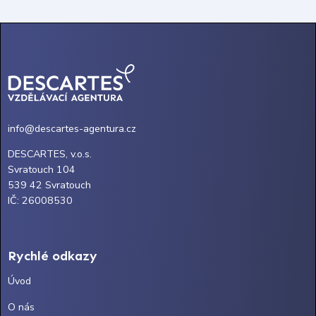
info@descartes-agentura.cz
DESCARTES, v.o.s.
Svratouch 104
539 42 Svratouch
IČ: 26008530
Rychlé odkazy
Úvod
O nás