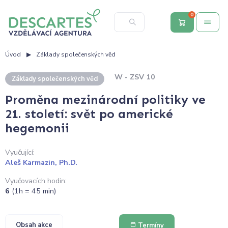
0
Úvod
Základy společenských věd
W - ZSV 10
Základy společenských věd
Proměna mezinárodní politiky ve
21. století: svět po americké
hegemonii
Vyučující:
Aleš Karmazin, Ph.D.
Vyučovacích hodin:
6
(1h = 45 min)
Obsah akce
Termíny