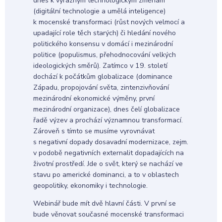
dnes k výrazným technologickým změnám
(digitální technologie a umělá inteligence)
k mocenské transformaci (růst nových velmocí a
upadající role těch starých) či hledání nového
politického konsensu v domácí i mezinárodní
politice (populismus, přehodnocování velkých
ideologických směrů). Zatímco v 19. století
dochází k počátkům globalizace (dominance
Západu, propojování světa, zintenzivňování
mezinárodní ekonomické výměny, první
mezinárodní organizace), dnes čelí globalizace
řadě výzev a prochází významnou transformací.
Zároveň s tímto se musíme vyrovnávat
s negativní dopady dosavadní modernizace, zejm.
v podobě negativních externalit dopadajících na
životní prostředí. Jde o svět, který se nachází ve
stavu po americké dominanci, a to v oblastech
geopolitiky, ekonomiky i technologie.
Webinář bude mít dvě hlavní části. V první se
bude věnovat současné mocenské transformaci