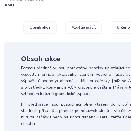
ANO
Obsah akce
Vzdělávací cíl
Určeno 
Obsah akce
Formou přednášky jsou porovnány principy uplatňující se 
vysvětlen princip aktuálního členění větného (uspořá
výpovědní hodnoty) obecně a dále prostředky, jimiž se A
s prostředky, kterými při AČV disponuje čeština. Právě v t
vzhledem k různé gramatické typologii.
Při přednášce jsou posluchači plně vtaženi do probí
vlastních příkladů a plněním jednotlivých úkolů. Tyto úk
buď na začátku nebo na konci daného úseku, takže účastn
obsahu.