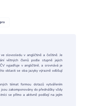
pro
ve slovosledu v angličtině a češtině. Je
dání větných členů podle stupně jejich
ČV vyjadřuje v angličtině, a srovnává je
éto oblasti se oba jazyky výrazně odlišují
raných témat formou dotazů vytvářením
oly jsou zakomponovány do přednášky vždy
íci se přímo a aktivně podílejí na jejím