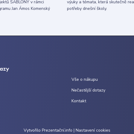
ojektů ŠABLONY v rámci
výuky a témata, která skutečně rea
gramu Jan Ámos Komenský
potřeby dnešní školy.
kazy
Vše o nákupu
Nečastější dotazy
Kontakt
Vytvořilo
Prezentační.info
|
Nastavení cookies