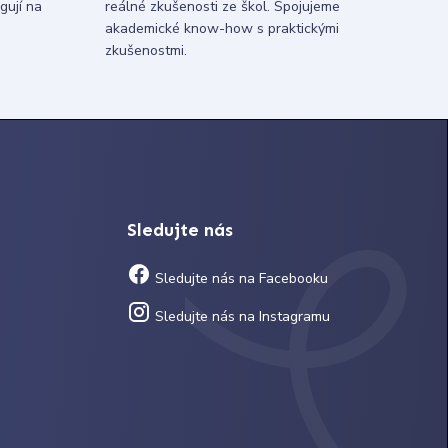
gují na
reálné zkušenosti ze škol. Spojujeme
akademické know-how s praktickými
zkušenostmi.
Sledujte nás
Sledujte nás na Facebooku
Sledujte nás na Instagramu