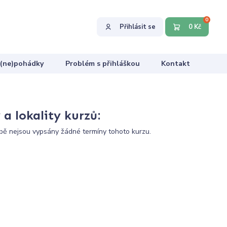
0
Přihlásit se
0 Kč
 (ne)pohádky
Problém s přihláškou
Kontakt
a lokality kurzů:
ě nejsou vypsány žádné termíny tohoto kurzu.