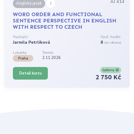
AJ 414
i
Anglický jazyk
WORD ORDER AND FUNCTIONAL
SENTENCE PERSPECTIVE IN ENGLISH
WITH RESPECT TO CZECH
Vyučující:
Vyuč. hodin:
Jarmila Petrlíková
8
(1h = 45 min)
Lokalita:
Termín:
2.11.2026
Praha
šablony
Detail kurzu
2 750 Kč