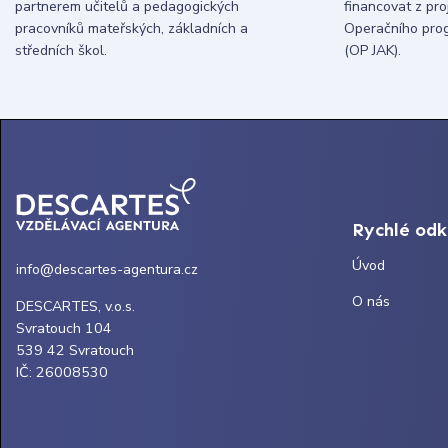
partnerem učitelů a pedagogických
financovat z pr
pracovníků mateřských, základních a
Operačního pro
středních škol.
(OP JAK).
Rychlé od
Úvod
info@descartes-agentura.cz
O nás
DESCARTES, v.o.s.
Svratouch 104
539 42 Svratouch
IČ: 26008530