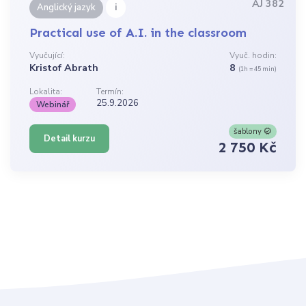
AJ 382
i
Anglický jazyk
Practical use of A.I. in the classroom
Vyučující:
Vyuč. hodin:
Kristof Abrath
8
(1h = 45 min)
Lokalita:
Termín:
25.9.2026
Webinář
šablony
Detail kurzu
2 750 Kč