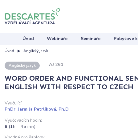
Úvod
Webináře
Semináře
Pobytové k
Úvod
Anglický jazyk
AJ 261
Anglický jazyk
WORD ORDER AND FUNCTIONAL SEN
ENGLISH WITH RESPECT TO CZECH
Vyučující:
PhDr. Jarmila Petrlíková, Ph.D.
Vyučovacích hodin:
8
(1h = 45 min)
Vhodné pro šablony: