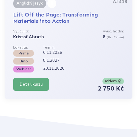
AJ 418
i
Anglický jazyk
Lift Off the Page: Transforming
Materials into Action
Vyučující:
Vyuč. hodin:
Kristof Abrath
8
(1h = 45 min)
Lokalita:
Termín:
6.11.2026
Praha
8.1.2027
Brno
20.11.2026
Webinář
šablony
Detail kurzu
2 750 Kč