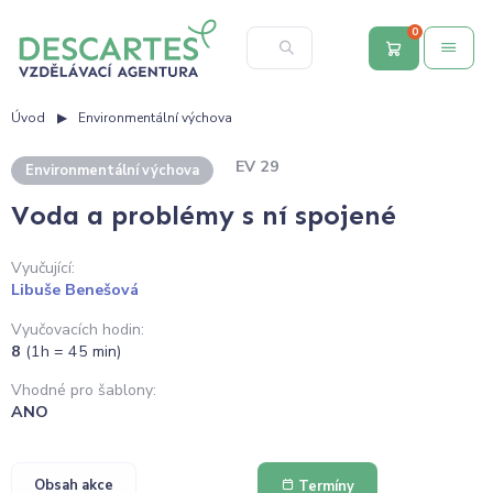
0
Úvod
Environmentální výchova
EV 29
Environmentální výchova
Voda a problémy s ní spojené
Vyučující:
Libuše Benešová
Vyučovacích hodin:
8
(1h = 45 min)
Vhodné pro šablony:
ANO
Obsah akce
Termíny