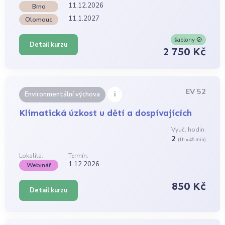
11.12.2026
Brno
11.1.2027
Olomouc
šablony
Detail kurzu
2 750 Kč
EV 52
i
Environmentální výchova
Klimatická úzkost u dětí a dospívajících
Vyuč. hodin:
2
(1h = 45 min)
Lokalita:
Termín:
1.12.2026
Webinář
850 Kč
Detail kurzu