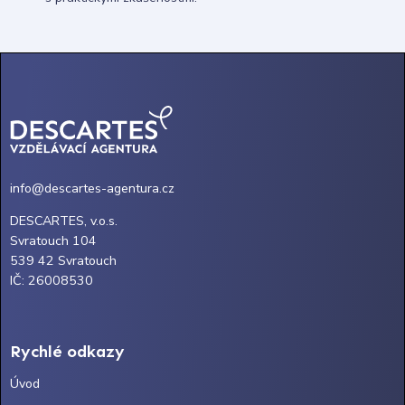
info@descartes-agentura.cz
DESCARTES, v.o.s.
Svratouch 104
539 42 Svratouch
IČ: 26008530
Rychlé odkazy
Úvod