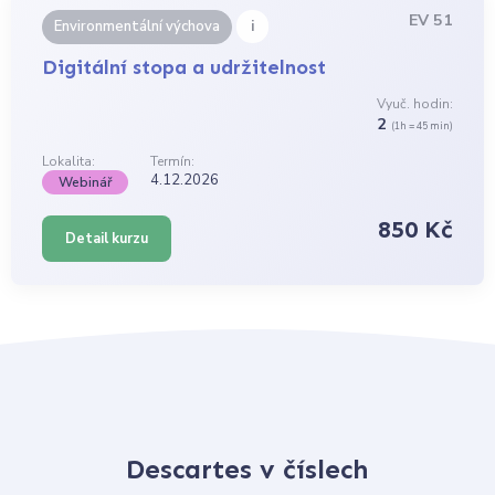
EV 51
i
Environmentální výchova
Digitální stopa a udržitelnost
Vyuč. hodin:
2
(1h = 45 min)
Lokalita:
Termín:
4.12.2026
Webinář
850 Kč
Detail kurzu
Descartes v číslech