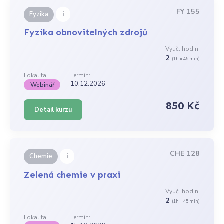
FY 155
i
Fyzika
Fyzika obnovitelných zdrojů
Vyuč. hodin:
2
(1h = 45 min)
Lokalita:
Termín:
10.12.2026
Webinář
850 Kč
Detail kurzu
CHE 128
i
Chemie
Zelená chemie v praxi
Vyuč. hodin:
2
(1h = 45 min)
Lokalita:
Termín: