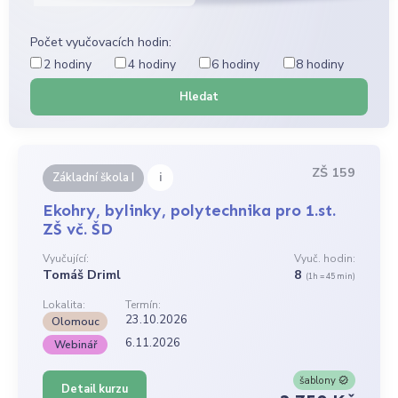
Počet vyučovacích hodin:
2 hodiny
4 hodiny
6 hodiny
8 hodiny
Hledat
ZŠ 159
i
Základní škola I
Ekohry, bylinky, polytechnika pro 1.st.
ZŠ vč. ŠD
Vyučující:
Vyuč. hodin:
Tomáš Driml
8
(1h = 45 min)
Lokalita:
Termín:
23.10.2026
Olomouc
6.11.2026
Webinář
šablony
Detail kurzu