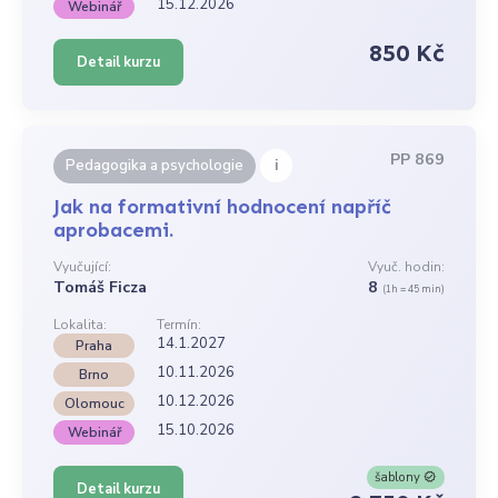
15.12.2026
Webinář
850 Kč
Detail kurzu
PP 869
i
Pedagogika a psychologie
Jak na formativní hodnocení napříč
aprobacemi.
Vyučující:
Vyuč. hodin:
Tomáš Ficza
8
(1h = 45 min)
Lokalita:
Termín:
14.1.2027
Praha
10.11.2026
Brno
10.12.2026
Olomouc
15.10.2026
Webinář
šablony
Detail kurzu