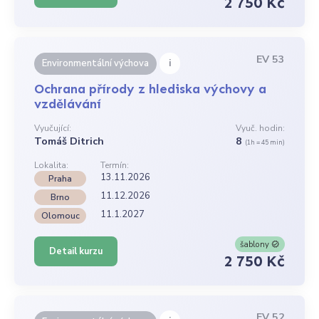
2 750 Kč
EV 53
i
Environmentální výchova
Ochrana přírody z hlediska výchovy a
vzdělávání
Vyučující:
Vyuč. hodin:
Tomáš Ditrich
8
(1h = 45 min)
Lokalita:
Termín:
13.11.2026
Praha
11.12.2026
Brno
11.1.2027
Olomouc
šablony
Detail kurzu
2 750 Kč
EV 52