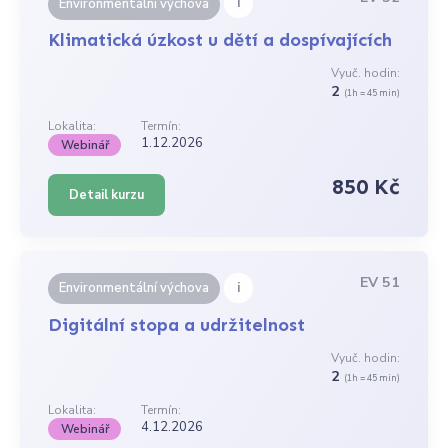
i
Environmentální výchova
Klimatická úzkost u dětí a dospívajících
Vyuč. hodin:
2
(1h = 45 min)
Lokalita:
Termín:
1.12.2026
Webinář
850 Kč
Detail kurzu
EV 51
i
Environmentální výchova
Digitální stopa a udržitelnost
Vyuč. hodin:
2
(1h = 45 min)
Lokalita:
Termín:
4.12.2026
Webinář