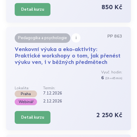
850 Kč
Detail kurzu
PP 863
i
Pedagogika a psychologie
Venkovní výuka a eko-aktivity:
Praktické workshopy o tom, jak přenést
výuku ven, i v běžných předmětech
Vyuč. hodin:
6
(1h = 45 min)
Lokalita:
Termín:
7.12.2026
Praha
2.12.2026
Webinář
2 250 Kč
Detail kurzu