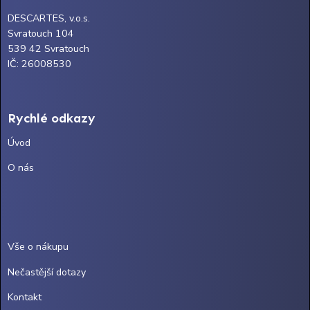
DESCARTES, v.o.s.
Svratouch 104
539 42 Svratouch
IČ: 26008530
Rychlé odkazy
Úvod
O nás
Vše o nákupu
Nečastější dotazy
Kontakt