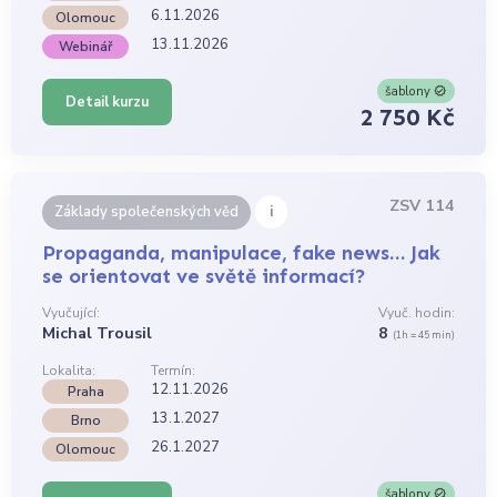
6.11.2026
Olomouc
13.11.2026
Webinář
šablony
Detail kurzu
2 750 Kč
ZSV 114
i
Základy společenských věd
Propaganda, manipulace, fake news… Jak
se orientovat ve světě informací?
Vyučující:
Vyuč. hodin:
Michal Trousil
8
(1h = 45 min)
Lokalita:
Termín:
12.11.2026
Praha
13.1.2027
Brno
26.1.2027
Olomouc
šablony