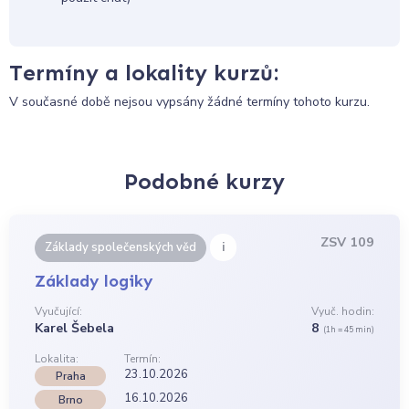
Termíny a lokality kurzů:
V současné době nejsou vypsány žádné termíny tohoto kurzu.
Podobné kurzy
ZSV 109
i
Základy společenských věd
Základy logiky
Vyučující:
Vyuč. hodin:
Karel Šebela
8
(1h = 45 min)
Lokalita:
Termín:
23.10.2026
Praha
16.10.2026
Brno