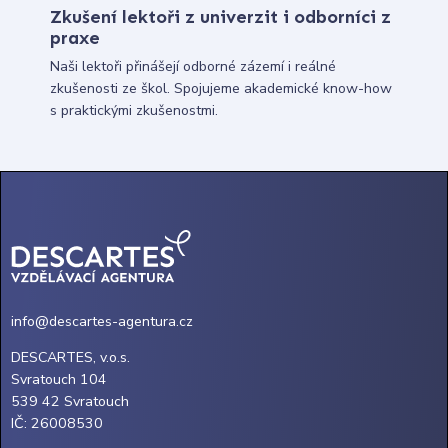
Zkušení lektoři z univerzit i odborníci z
praxe
Naši lektoři přinášejí odborné zázemí i reálné
zkušenosti ze škol. Spojujeme akademické know-how
s praktickými zkušenostmi.
info@descartes-agentura.cz
DESCARTES, v.o.s.
Svratouch 104
539 42 Svratouch
IČ: 26008530