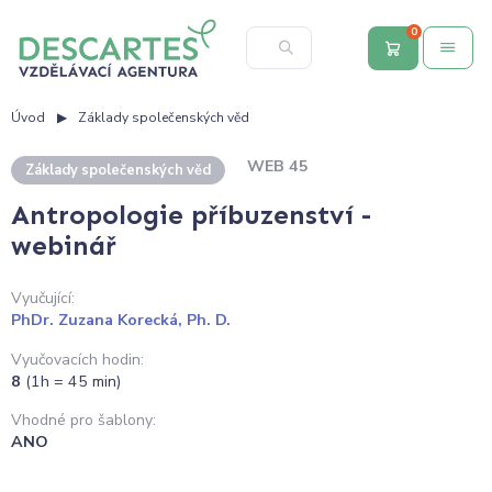
0
Úvod
Základy společenských věd
WEB 45
Základy společenských věd
Antropologie příbuzenství -
webinář
Vyučující:
PhDr. Zuzana Korecká, Ph. D.
Vyučovacích hodin:
8
(1h = 45 min)
Vhodné pro šablony:
ANO