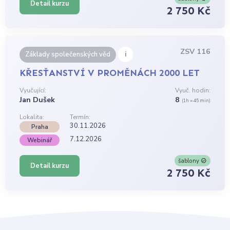
Detail kurzu
2 750 Kč
ZSV 116
i
Základy společenských věd
KŘESŤANSTVÍ V PROMĚNÁCH 2000 LET
Vyučující:
Vyuč. hodin:
Jan Dušek
8
(1h = 45 min)
Lokalita:
Termín:
30.11.2026
Praha
7.12.2026
Webinář
šablony
Detail kurzu
2 750 Kč