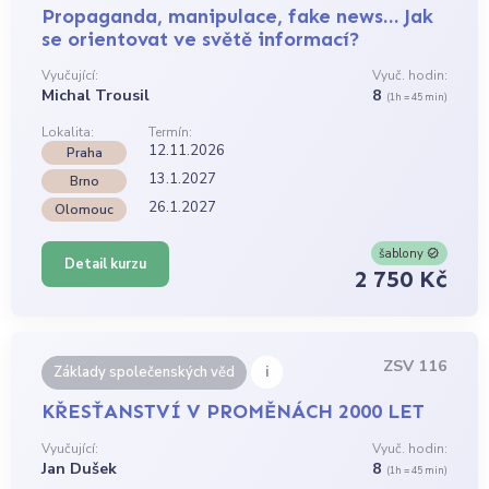
Propaganda, manipulace, fake news… Jak
se orientovat ve světě informací?
Vyučující:
Vyuč. hodin:
Michal Trousil
8
(1h = 45 min)
Lokalita:
Termín:
12.11.2026
Praha
13.1.2027
Brno
26.1.2027
Olomouc
šablony
Detail kurzu
2 750 Kč
ZSV 116
i
Základy společenských věd
KŘESŤANSTVÍ V PROMĚNÁCH 2000 LET
Vyučující:
Vyuč. hodin:
Jan Dušek
8
(1h = 45 min)