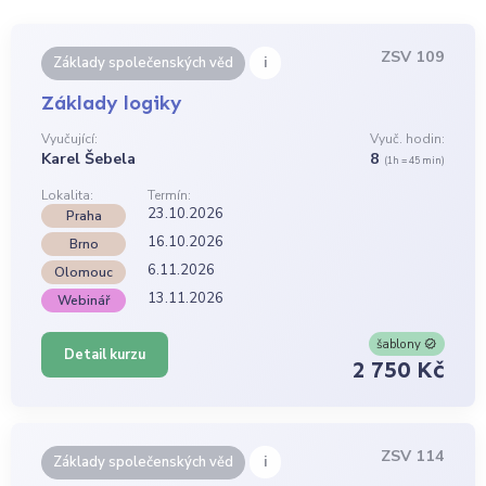
ZSV 109
i
Základy společenských věd
Základy logiky
Vyučující:
Vyuč. hodin:
Karel Šebela
8
(1h = 45 min)
Lokalita:
Termín:
23.10.2026
Praha
16.10.2026
Brno
6.11.2026
Olomouc
13.11.2026
Webinář
šablony
Detail kurzu
2 750 Kč
ZSV 114
i
Základy společenských věd