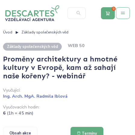
0
Úvod
Základy společenských věd
WEB 50
Základy společenských věd
Proměny architektury a hmotné
kultury v Evropě, kam až sahají
naše kořeny? - webinář
Vyučující:
Ing. Arch. MgA. Radmila Iblová
Vyučovacích hodin:
6
(1h = 45 min)
Obsah akce
Termíny