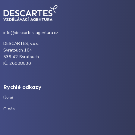
info@descartes-agentura.cz
DESCARTES, v.o.s.
Svratouch 104
539 42 Svratouch
IČ: 26008530
Rychlé odkazy
Úvod
O nás