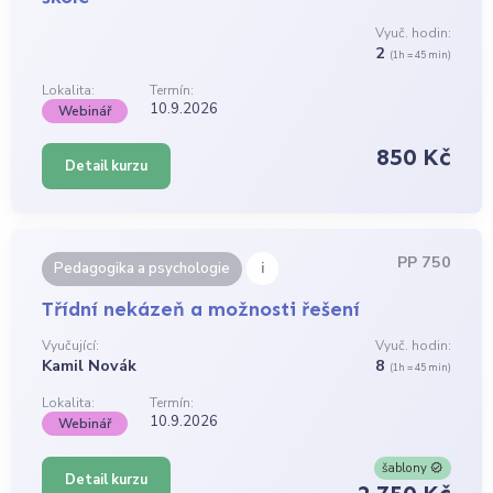
Vyuč. hodin:
2
(1h = 45 min)
Lokalita:
Termín:
10.9.2026
Webinář
850 Kč
Detail kurzu
PP 750
i
Pedagogika a psychologie
Třídní nekázeň a možnosti řešení
Vyučující:
Vyuč. hodin:
Kamil Novák
8
(1h = 45 min)
Lokalita:
Termín:
10.9.2026
Webinář
šablony
Detail kurzu