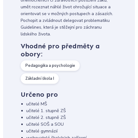
onemocněních či zdravotních postižení žáků,
umět rozeznat náhlé život ohrožující situace a
orientovat se v možných postupech a zásazích.
Pochopit a zvládnout delegovat problematiku
Guidelines, která je stěžejní pro záchranu
lidského života.
Vhodné pro předměty a
obory:
Pedagogika a psychologie
Základní škola I
Určeno pro
učitelé MŠ
učitelé 1. stupně ZŠ
učitelé 2. stupně ZŠ
učitelé SOŠ a SOU
učitelé gymnázií
vychovatelé školských zařízení