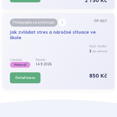
2 750 Kč
PP 807
i
Pedagogika a psychologie
Jak zvládat stres a náročné situace ve
škole
Vyuč. hodin:
2
(1h = 45 min)
Lokalita:
Termín:
14.9.2026
Webinář
850 Kč
Detail kurzu