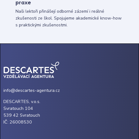
praxe
Naši lektoři přinášejí odborné zázemí i reálné
zkušenosti ze škol. Spojujeme akademické know-how
s praktickými zkušenostmi.
info@descartes-agentura.cz
DESCARTES, v.o.s.
Svratouch 104
539 42 Svratouch
IČ: 26008530