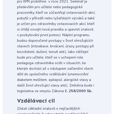
pro KPR proběhne v roce 2021. Seminář je
především pro učitele nebo pedagogické
pracovníky, kteří se zúčastňují zotavovacích akcí,
pobytů v přírodě nebo lyžařských výcviků a také
je určen pro zdravotníky zotavovacích akcí, kteří
si chtějí osvojit nová pravidla a upevnit znalosti
v poskytování první pomoci. Náplní programu
budou doporučené postupy v život ohrožujících
stavech (intoxikace, krvácení, úrazy, postupy při
bezvědomí, dušení, tonutí atd.). Jako stěžejní
bude pro učitele, kteří se v uchopení role
pedagoga-zdravotníka ocitli v situacích, ke
kterým dochází až s nástupem začlenění všech
dětí do společného vzdělávání (onemocnění
diabetem mellitem, epilepsií, alergické stavy a
další život ohrožující stavy atd.). Zmíněna bude i
legislativa ve smyslu Zákona
č. 258/2000 Sb.
Vzdělávací cíl
Získat základní znalosti o nejčastějších