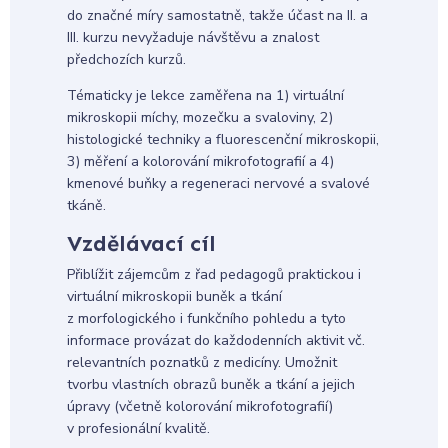
do značné míry samostatně, takže účast na II. a
III. kurzu nevyžaduje návštěvu a znalost
předchozích kurzů.
Tématicky je lekce zaměřena na 1) virtuální
mikroskopii míchy, mozečku a svaloviny, 2)
histologické techniky a fluorescenční mikroskopii,
3) měření a kolorování mikrofotografií a 4)
kmenové buňky a regeneraci nervové a svalové
tkáně.
Vzdělávací cíl
Přiblížit zájemcům z řad pedagogů praktickou i
virtuální mikroskopii buněk a tkání
z morfologického i funkčního pohledu a tyto
informace provázat do každodenních aktivit vč.
relevantních poznatků z medicíny. Umožnit
tvorbu vlastních obrazů buněk a tkání a jejich
úpravy (včetně kolorování mikrofotografií)
v profesionální kvalitě.