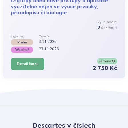
Digitipy aneb nové přístupy a aplikace
využitelné nejen ve výuce prvouky,
přírodopisu či biologie
Vyuč. hodin:
8
(1h = 45 min)
Lokalita:
Termín:
3.11.2026
Praha
23.11.2026
Webinář
šablony
Detail kurzu
2 750 Kč
Descartes v číslech