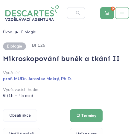
0
Úvod
Biologie
BI 125
Biologie
Mikroskopování buněk a tkání II
Vyučující:
prof. MUDr. Jaroslav Mokrý, Ph.D.
Vyučovacích hodin:
6
(1h = 45 min)
Obsah akce
Termíny