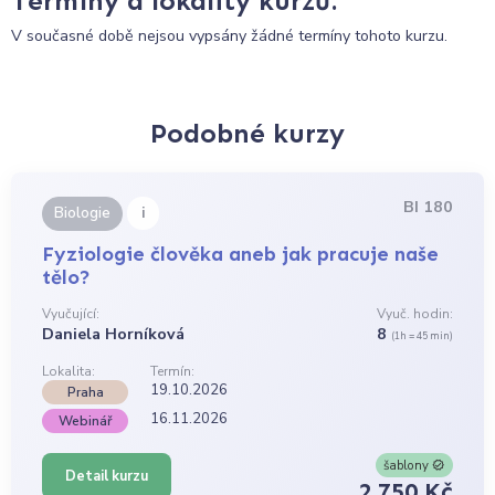
Termíny a lokality kurzů:
V současné době nejsou vypsány žádné termíny tohoto kurzu.
Podobné kurzy
BI 180
i
Biologie
Fyziologie člověka aneb jak pracuje naše
tělo?
Vyučující:
Vyuč. hodin:
Daniela Horníková
8
(1h = 45 min)
Lokalita:
Termín:
19.10.2026
Praha
16.11.2026
Webinář
šablony
Detail kurzu
2 750 Kč