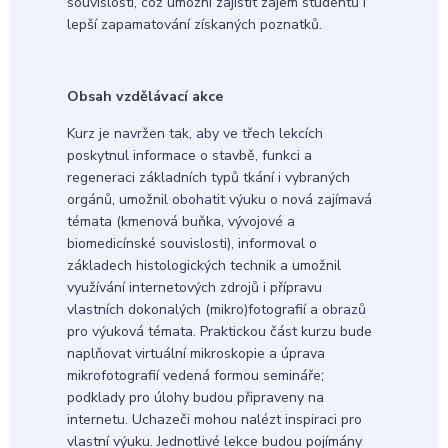
souvislostí, což umožní zajistit zájem studentů i
lepší zapamatování získaných poznatků.
Obsah vzdělávací akce
Kurz je navržen tak, aby ve třech lekcích
poskytnul informace o stavbě, funkci a
regeneraci základních typů tkání i vybraných
orgánů, umožnil obohatit výuku o nová zajímavá
témata (kmenová buňka, vývojové a
biomedicínské souvislosti), informoval o
základech histologických technik a umožnil
využívání internetových zdrojů i přípravu
vlastních dokonalých (mikro)fotografií a obrazů
pro výuková témata. Praktickou část kurzu bude
naplňovat virtuální mikroskopie a úprava
mikrofotografií vedená formou semináře;
podklady pro úlohy budou připraveny na
internetu. Uchazeči mohou nalézt inspiraci pro
vlastní výuku. Jednotlivé lekce budou pojímány