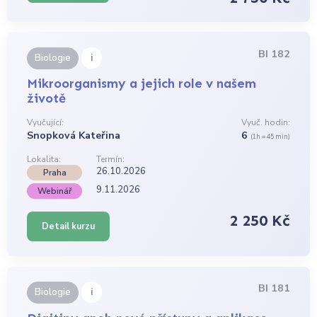
BI 182
i
Biologie
Mikroorganismy a jejich role v našem
životě
Vyučující:
Vyuč. hodin:
Snopková Kateřina
6
(1h = 45 min)
Lokalita:
Termín:
26.10.2026
Praha
9.11.2026
Webinář
2 250 Kč
Detail kurzu
BI 181
i
Biologie