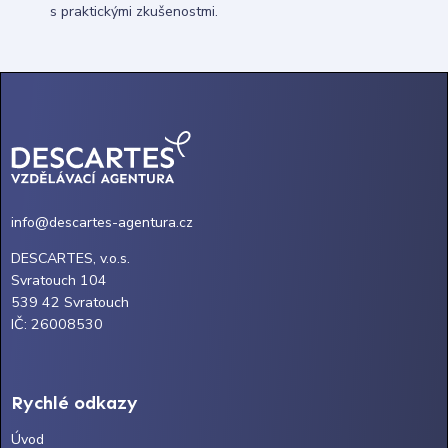
s praktickými zkušenostmi.
info@descartes-agentura.cz
DESCARTES, v.o.s.
Svratouch 104
539 42 Svratouch
IČ: 26008530
Rychlé odkazy
Úvod