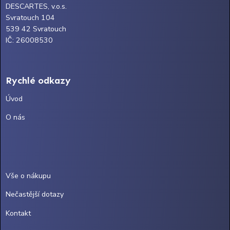
DESCARTES, v.o.s.
Svratouch 104
539 42 Svratouch
IČ: 26008530
Rychlé odkazy
Úvod
O nás
Vše o nákupu
Nečastější dotazy
Kontakt