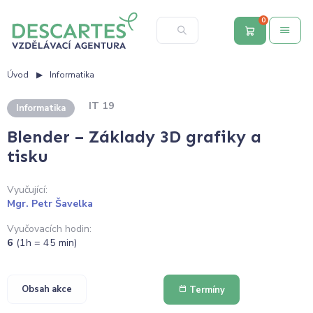
0
Úvod
Informatika
IT 19
Informatika
Blender – Základy 3D grafiky a
tisku
Vyučující:
Mgr. Petr Šavelka
Vyučovacích hodin:
6
(1h = 45 min)
Obsah akce
Termíny