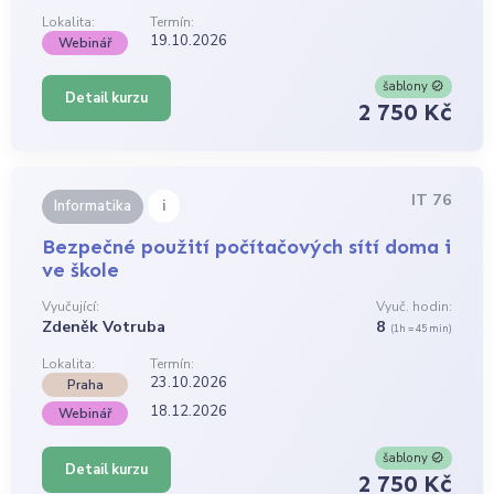
Lokalita:
Termín:
19.10.2026
Webinář
šablony
Detail kurzu
2 750 Kč
IT 76
i
Informatika
Bezpečné použití počítačových sítí doma i
ve škole
Vyučující:
Vyuč. hodin:
Zdeněk Votruba
8
(1h = 45 min)
Lokalita:
Termín:
23.10.2026
Praha
18.12.2026
Webinář
šablony
Detail kurzu
2 750 Kč