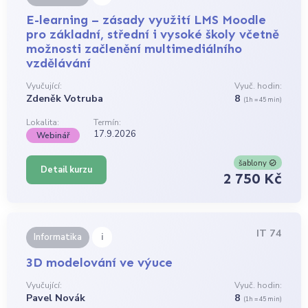
E-learning – zásady využití LMS Moodle
pro základní, střední i vysoké školy včetně
možnosti začlenění multimediálního
vzdělávání
Vyučující:
Vyuč. hodin:
Zdeněk Votruba
8
(1h = 45 min)
Lokalita:
Termín:
17.9.2026
Webinář
šablony
Detail kurzu
2 750 Kč
IT 74
i
Informatika
3D modelování ve výuce
Vyučující:
Vyuč. hodin:
Pavel Novák
8
(1h = 45 min)