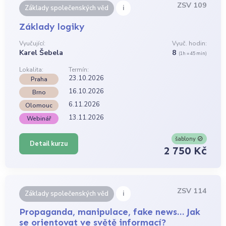
ZSV 109
i
Základy společenských věd
Základy logiky
Vyučující:
Vyuč. hodin:
Karel Šebela
8
(1h = 45 min)
Lokalita:
Termín:
23.10.2026
Praha
16.10.2026
Brno
6.11.2026
Olomouc
13.11.2026
Webinář
šablony
Detail kurzu
2 750 Kč
ZSV 114
i
Základy společenských věd
Propaganda, manipulace, fake news… Jak
se orientovat ve světě informací?