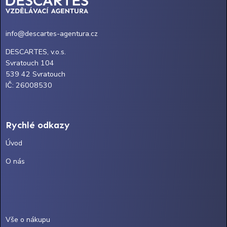
info@descartes-agentura.cz
DESCARTES, v.o.s.
Svratouch 104
539 42 Svratouch
IČ: 26008530
Rychlé odkazy
Úvod
O nás
Vše o nákupu