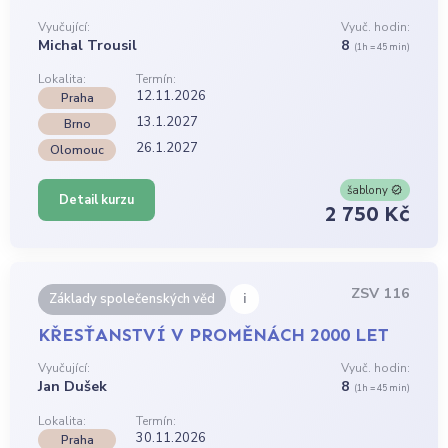
Vyučující:
Vyuč. hodin:
Michal Trousil
8
(1h = 45 min)
Lokalita:
Termín:
12.11.2026
Praha
13.1.2027
Brno
26.1.2027
Olomouc
šablony
Detail kurzu
2 750 Kč
ZSV 116
i
Základy společenských věd
KŘESŤANSTVÍ V PROMĚNÁCH 2000 LET
Vyučující:
Vyuč. hodin:
Jan Dušek
8
(1h = 45 min)
Lokalita:
Termín:
30.11.2026
Praha