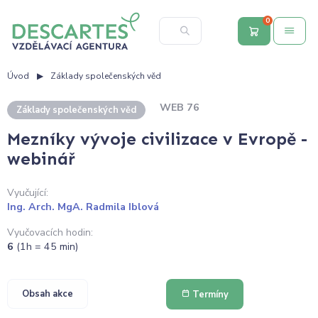
0
Úvod
Základy společenských věd
WEB 76
Základy společenských věd
Mezníky vývoje civilizace v Evropě -
webinář
Vyučující:
Ing. Arch. MgA. Radmila Iblová
Vyučovacích hodin:
6
(1h = 45 min)
Obsah akce
Termíny