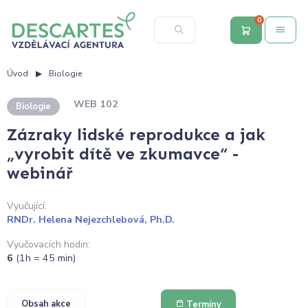
0
Úvod
Biologie
WEB 102
Biologie
Zázraky lidské reprodukce a jak
„vyrobit dítě ve zkumavce“ -
webinář
Vyučující:
RNDr. Helena Nejezchlebová, Ph.D.
Vyučovacích hodin:
6
(1h = 45 min)
Obsah akce
Termíny