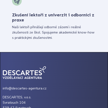
Zkušení lektoři z univerzit i odborníci z
praxe
Naši lektoři přinášejí odborné zázemí i reálné
zkušenosti ze škol. Spojujeme akademické know-how
s praktickými zkušenostmi.
info@descartes-agentura.cz
DESCARTES, v.o.s.
Svratouch 104
539 42 Svratouch