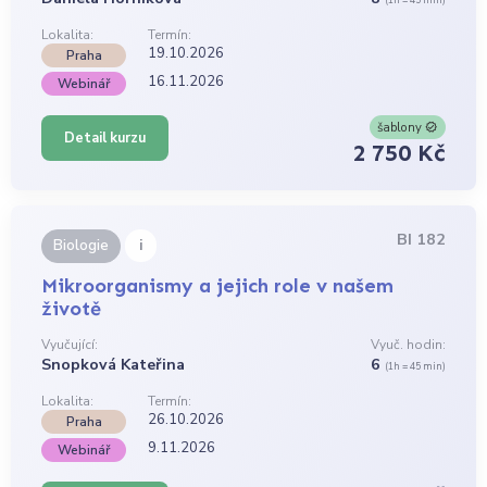
Lokalita:
Termín:
19.10.2026
Praha
16.11.2026
Webinář
šablony
Detail kurzu
2 750 Kč
BI 182
i
Biologie
Mikroorganismy a jejich role v našem
životě
Vyučující:
Vyuč. hodin:
Snopková Kateřina
6
(1h = 45 min)
Lokalita:
Termín:
26.10.2026
Praha
9.11.2026
Webinář