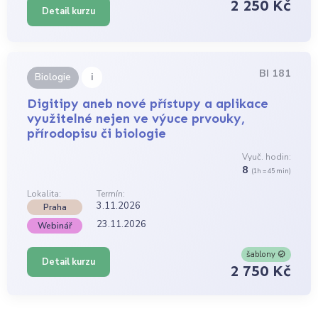
2 250 Kč
Detail kurzu
BI 181
i
Biologie
Digitipy aneb nové přístupy a aplikace
využitelné nejen ve výuce prvouky,
přírodopisu či biologie
Vyuč. hodin:
8
(1h = 45 min)
Lokalita:
Termín:
3.11.2026
Praha
23.11.2026
Webinář
šablony
Detail kurzu
2 750 Kč