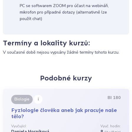
PC se softwarem ZOOM pro účast na webináři,
mikrofon pro případné dotazy (alternativně lze
použít chat)
Termíny a lokality kurzů:
V současné době nejsou vypsány žádné termíny tohoto kurzu.
Podobné kurzy
BI 180
i
Biologie
Fyziologie člověka aneb jak pracuje naše
tělo?
Vyučující:
Vyuč. hodin:
Daniela Horníková
8
(1h = 45 min)