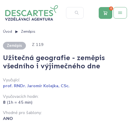
0
Úvod
Zeměpis
Z 119
Zeměpis
Užitečná geografie - zeměpis
všedního i výjimečného dne
Vyučující:
prof. RNDr. Jaromír Kolejka, CSc.
Vyučovacích hodin:
8
(1h = 45 min)
Vhodné pro šablony:
ANO