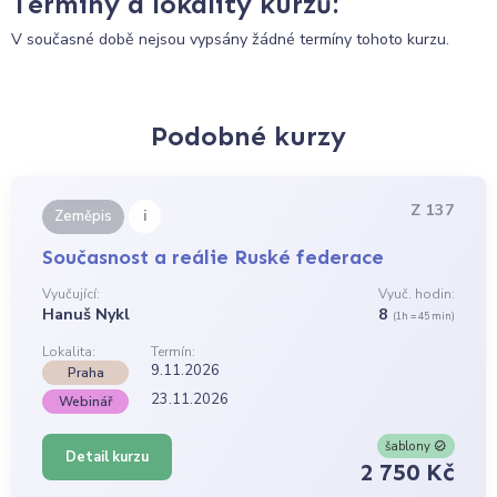
Termíny a lokality kurzů:
V současné době nejsou vypsány žádné termíny tohoto kurzu.
Podobné kurzy
Z 137
i
Zeměpis
Současnost a reálie Ruské federace
Vyučující:
Vyuč. hodin:
Hanuš Nykl
8
(1h = 45 min)
Lokalita:
Termín:
9.11.2026
Praha
23.11.2026
Webinář
šablony
Detail kurzu
2 750 Kč