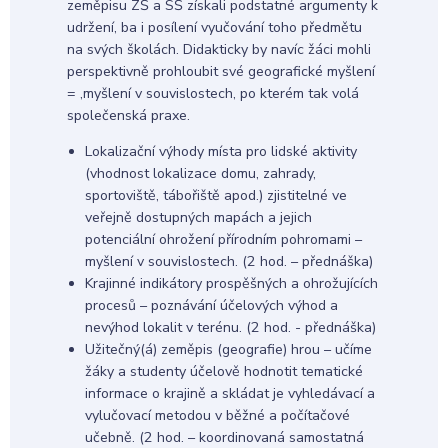
zeměpisu ZŠ a SŠ získali podstatné argumenty k
udržení, ba i posílení vyučování toho předmětu
na svých školách. Didakticky by navíc žáci mohli
perspektivně prohloubit své geografické myšlení
= ,myšlení v souvislostech, po kterém tak volá
společenská praxe.
Lokalizační výhody místa pro lidské aktivity
(vhodnost lokalizace domu, zahrady,
sportoviště, tábořiště apod.) zjistitelné ve
veřejně dostupných mapách a jejich
potenciální ohrožení přírodním pohromami –
myšlení v souvislostech. (2 hod. – přednáška)
Krajinné indikátory prospěšných a ohrožujících
procesů – poznávání účelových výhod a
nevýhod lokalit v terénu. (2 hod. - přednáška)
Užitečný(á) zeměpis (geografie) hrou – učíme
žáky a studenty účelově hodnotit tematické
informace o krajině a skládat je vyhledávací a
vylučovací metodou v běžné a počítačové
učebně. (2 hod. – koordinovaná samostatná