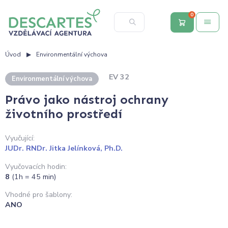
0
Úvod
Environmentální výchova
EV 32
Environmentální výchova
Právo jako nástroj ochrany
životního prostředí
Vyučující:
JUDr. RNDr. Jitka Jelínková, Ph.D.
Vyučovacích hodin:
8
(1h = 45 min)
Vhodné pro šablony:
ANO