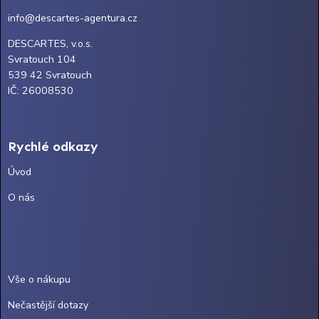
info@descartes-agentura.cz
DESCARTES, v.o.s.
Svratouch 104
539 42 Svratouch
IČ: 26008530
Rychlé odkazy
Úvod
O nás
Vše o nákupu
Nečastější dotazy