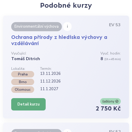
Podobné kurzy
EV 53
i
Environmentální výchova
Ochrana přírody z hlediska výchovy a
vzdělávání
Vyučující:
Vyuč. hodin:
Tomáš Ditrich
8
(1h = 45 min)
Lokalita:
Termín:
13.11.2026
Praha
11.12.2026
Brno
11.1.2027
Olomouc
šablony
Detail kurzu
2 750 Kč
EV 52