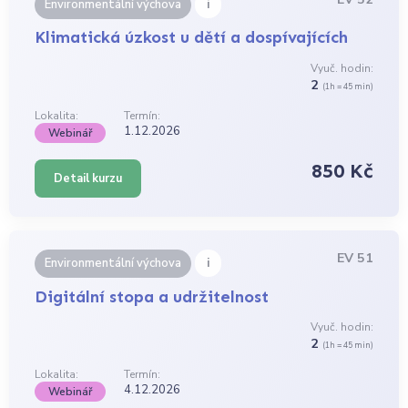
i
Environmentální výchova
Klimatická úzkost u dětí a dospívajících
Vyuč. hodin:
2
(1h = 45 min)
Lokalita:
Termín:
1.12.2026
Webinář
850 Kč
Detail kurzu
EV 51
i
Environmentální výchova
Digitální stopa a udržitelnost
Vyuč. hodin:
2
(1h = 45 min)
Lokalita:
Termín:
4.12.2026
Webinář