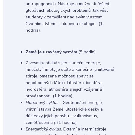
antropogenních. Nástroje a možnosti řešení
globálních ekologických problémů. Jak vést
studenty k zamyšlení nad svým vlastním
životním stylem – „hlubinná ekologie“ (1
hodina).
Země je uzavřený systém
(5 hodin)
Z vesmíru přichází jen sluneční energie;
množství hmoty je stálé a konečné (limitované
zdroje, omezené možnosti zbavit se
nepohodlných látek). Litosféra, biosféra,
hydrosféra, atmosféra a jejich vzájemná
provázanost. (1 hodina).
Horninový cyklus
- Geotermální energie,
vnitřní stavba Země, litosférické desky a
důsledky jejich pohybu – vulkanismus,
zemětřesení a j. (1 hodina).
Energetický cyklus
. Externí a interní zdroje