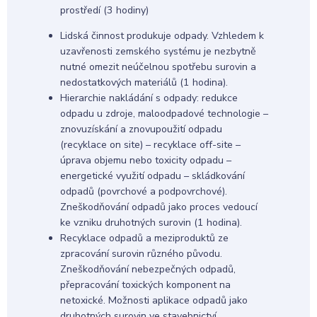
prostředí (3 hodiny)
Lidská činnost produkuje odpady. Vzhledem k
uzavřenosti zemského systému je nezbytně
nutné omezit neúčelnou spotřebu surovin a
nedostatkových materiálů (1 hodina).
Hierarchie nakládání s odpady: redukce
odpadu u zdroje, maloodpadové technologie –
znovuzískání a znovupoužití odpadu
(recyklace on site) – recyklace off-site –
úprava objemu nebo toxicity odpadu –
energetické využití odpadu – skládkování
odpadů (povrchové a podpovrchové).
Zneškodňování odpadů jako proces vedoucí
ke vzniku druhotných surovin (1 hodina).
Recyklace odpadů a meziproduktů ze
zpracování surovin různého původu.
Zneškodňování nebezpečných odpadů,
přepracování toxických komponent na
netoxické. Možnosti aplikace odpadů jako
druhotných surovin ve stavebnictví,