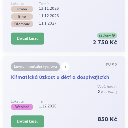
Lokalita:
Termín:
13.11.2026
Praha
11.12.2026
Brno
11.1.2027
Olomouc
šablony
Detail kurzu
2 750 Kč
EV 52
i
Environmentální výchova
Klimatická úzkost u dětí a dospívajících
Vyuč. hodin:
2
(1h = 45 min)
Lokalita:
Termín:
1.12.2026
Webinář
850 Kč
Detail kurzu