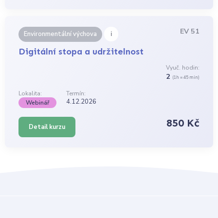
EV 51
i
Environmentální výchova
Digitální stopa a udržitelnost
Vyuč. hodin:
2
(1h = 45 min)
Lokalita:
Termín:
4.12.2026
Webinář
850 Kč
Detail kurzu