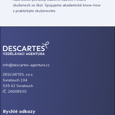
zkušenosti ze škol. Spojujeme akademické know-how
s praktickými zkušenostmi.
info@descartes-agentura.cz
DESCARTES, v.o.s.
Svratouch 104
539 42 Svratouch
IČ: 26008530
Rychlé odkazy