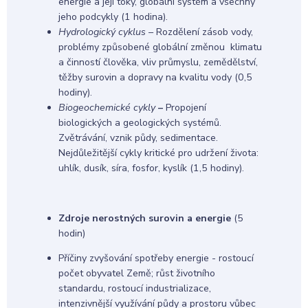
energie a její toky, globální systém a všechny
jeho podcykly (1 hodina).
Hydrologický cyklus
– Rozdělení zásob vody,
problémy způsobené globální změnou klimatu
a činností člověka, vliv průmyslu, zemědělství,
těžby surovin a dopravy na kvalitu vody (0,5
hodiny).
Biogeochemické cykly
–
Propojení
biologických a geologických systémů.
Zvětrávání, vznik půdy, sedimentace.
Nejdůležitější cykly kritické pro udržení života:
uhlík, dusík, síra, fosfor, kyslík (1,5 hodiny).
Zdroje nerostných surovin a energie
(5
hodin)
Příčiny zvyšování spotřeby energie - rostoucí
počet obyvatel Země; růst životního
standardu, rostoucí industrializace,
intenzivnější využívání půdy a prostoru vůbec