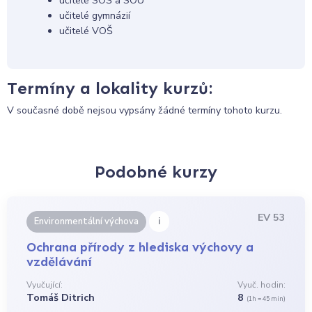
učitelé SOŠ a SOU
učitelé gymnázií
učitelé VOŠ
Termíny a lokality kurzů:
V současné době nejsou vypsány žádné termíny tohoto kurzu.
Podobné kurzy
EV 53
i
Environmentální výchova
Ochrana přírody z hlediska výchovy a
vzdělávání
Vyučující:
Vyuč. hodin:
Tomáš Ditrich
8
(1h = 45 min)