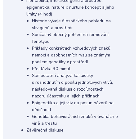
Heritabilita, interakce genů a prostředí,
epigenetika, nature x nurture koncept a jeho
limity (4 hod)
Historie vývoje filosofického pohledu na
vliv genů a prostředí
Současný obecný pohled na formování
fenotypu
Příklady konkrétních vzhledových znaků,
nemocí a osobnostních rysů se známým
podílem genetiky x prostředí
Přestávka 30 minut
Samostatná analýza kasuistiky
s rozhodnutím o podílu jednotlivých vlivů,
následovaná diskusí o rozdílnostech
názorů účastníků a jejich příčinách
Epigenetika a její vliv na posun názorů na
dědičnost
Genetika behaviorálních znaků v úvahách o
vině a trestu
Závěrečná diskuse