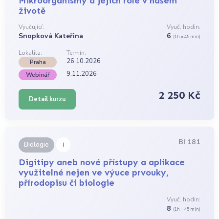
Mikroorganismy a jejich role v našem
životě
Vyučující:
Vyuč. hodin:
Snopková Kateřina
6
(1h = 45 min)
Lokalita:
Termín:
26.10.2026
Praha
9.11.2026
Webinář
2 250 Kč
Detail kurzu
BI 181
i
Biologie
Digitipy aneb nové přístupy a aplikace
využitelné nejen ve výuce prvouky,
přírodopisu či biologie
Vyuč. hodin:
8
(1h = 45 min)