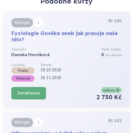
Podobné kurzy
BI 180
i
Biologie
Fyziologie člověka aneb jak pracuje naše
tělo?
Vyučující:
Vyuč. hodin:
Daniela Horníková
8
(1h = 45 min)
Lokalita:
Termín:
19.10.2026
Praha
16.11.2026
Webinář
šablony
Detail kurzu
2 750 Kč
BI 182
i
Biologie