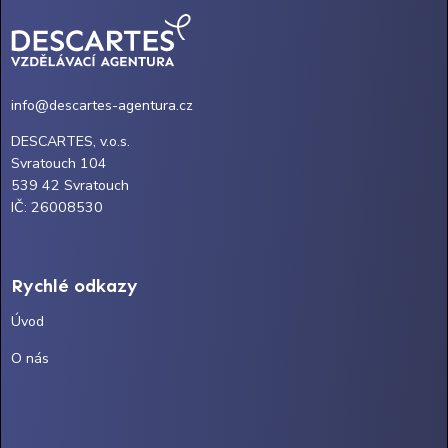
info@descartes-agentura.cz
DESCARTES, v.o.s.
Svratouch 104
539 42 Svratouch
IČ: 26008530
Rychlé odkazy
Úvod
O nás