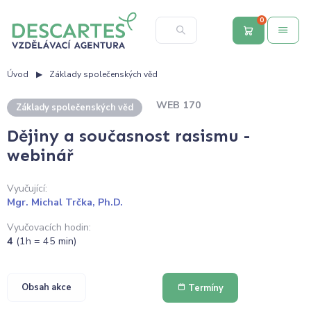
0
Úvod
Základy společenských věd
WEB 170
Základy společenských věd
Dějiny a současnost rasismu -
webinář
Vyučující:
Mgr. Michal Trčka, Ph.D.
Vyučovacích hodin:
4
(1h = 45 min)
Obsah akce
Termíny