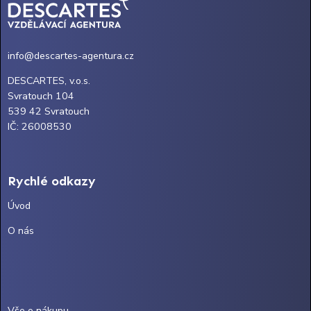
info@descartes-agentura.cz
DESCARTES, v.o.s.
Svratouch 104
539 42 Svratouch
IČ: 26008530
Rychlé odkazy
Úvod
O nás
Vše o nákupu