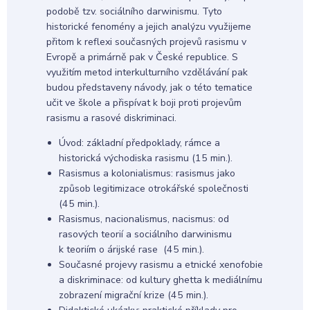
podobě tzv. sociálního darwinismu. Tyto
historické fenomény a jejich analýzu využijeme
přitom k reflexi současných projevů rasismu v
Evropě a primárně pak v České republice. S
využitím metod interkulturního vzdělávání pak
budou představeny návody, jak o této tematice
učit ve škole a přispívat k boji proti projevům
rasismu a rasové diskriminaci.
Úvod: základní předpoklady, rámce a
historická východiska rasismu (15 min.).
Rasismus a kolonialismus: rasismus jako
způsob legitimizace otrokářské společnosti
(45 min.).
Rasismus, nacionalismus, nacismus: od
rasových teorií a sociálního darwinismu
k teoriím o árijské rase (45 min.).
Současné projevy rasismu a etnické xenofobie
a diskriminace: od kultury ghetta k mediálnímu
zobrazení migrační krize (45 min.).