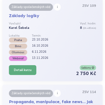
ZSV 109
i
Základy společenských věd
Základy logiky
Vyučující:
Vyuč. hodin:
Karel Šebela
8
(1h = 45 min)
Lokalita:
Termín:
23.10.2026
Praha
16.10.2026
Brno
6.11.2026
Olomouc
13.11.2026
Webinář
šablony
Detail kurzu
2 750 Kč
ZSV 114
i
Základy společenských věd
Propaganda, manipulace, fake news… Jak