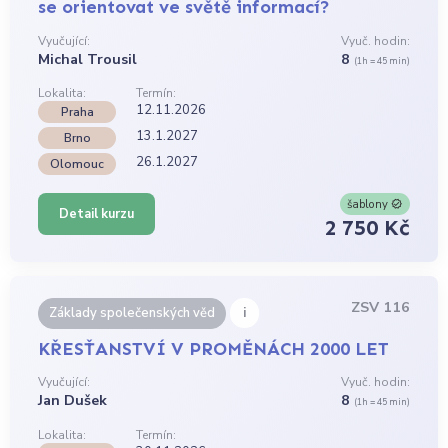
se orientovat ve světě informací?
Vyučující:
Vyuč. hodin:
Michal Trousil
8
(1h = 45 min)
Lokalita:
Termín:
12.11.2026
Praha
13.1.2027
Brno
26.1.2027
Olomouc
šablony
Detail kurzu
2 750 Kč
ZSV 116
i
Základy společenských věd
KŘESŤANSTVÍ V PROMĚNÁCH 2000 LET
Vyučující:
Vyuč. hodin:
Jan Dušek
8
(1h = 45 min)
Lokalita:
Termín: