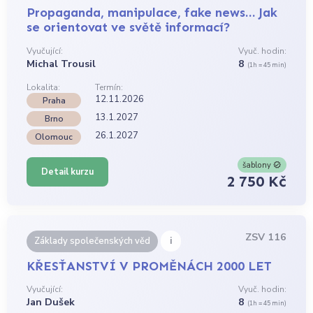
Propaganda, manipulace, fake news… Jak
se orientovat ve světě informací?
Vyučující:
Vyuč. hodin:
Michal Trousil
8
(1h = 45 min)
Lokalita:
Termín:
12.11.2026
Praha
13.1.2027
Brno
26.1.2027
Olomouc
šablony
Detail kurzu
2 750 Kč
ZSV 116
i
Základy společenských věd
KŘESŤANSTVÍ V PROMĚNÁCH 2000 LET
Vyučující:
Vyuč. hodin:
Jan Dušek
8
(1h = 45 min)