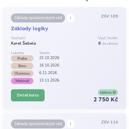
ZSV 109
i
Základy společenských věd
Základy logiky
Vyučující:
Vyuč. hodin:
Karel Šebela
8
(1h = 45 min)
Lokalita:
Termín:
23.10.2026
Praha
16.10.2026
Brno
6.11.2026
Olomouc
13.11.2026
Webinář
šablony
Detail kurzu
2 750 Kč
ZSV 114
i
Základy společenských věd