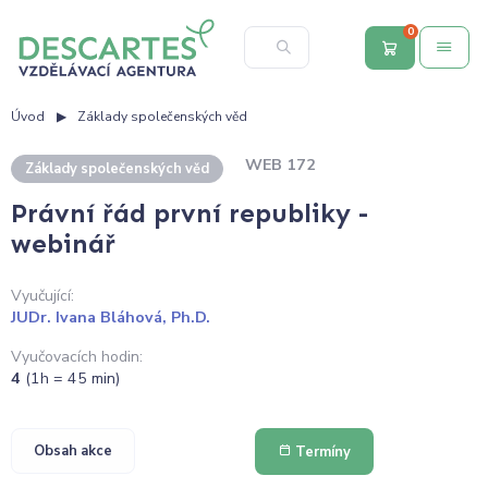
0
Úvod
Základy společenských věd
WEB 172
Základy společenských věd
Právní řád první republiky -
webinář
Vyučující:
JUDr. Ivana Bláhová, Ph.D.
Vyučovacích hodin:
4
(1h = 45 min)
Obsah akce
Termíny