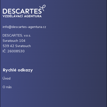
info@descartes-agentura.cz
DESCARTES, v.o.s.
Svratouch 104
539 42 Svratouch
IČ: 26008530
Rychlé odkazy
Úvod
O nás