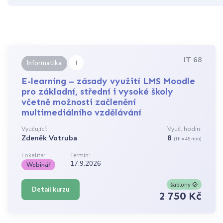
IT 68
i
Informatika
E-learning – zásady využití LMS Moodle
pro základní, střední i vysoké školy
včetně možnosti začlenění
multimediálního vzdělávání
Vyučující:
Vyuč. hodin:
Zdeněk Votruba
8
(1h = 45 min)
Lokalita:
Termín:
17.9.2026
Webinář
šablony
Detail kurzu
2 750 Kč