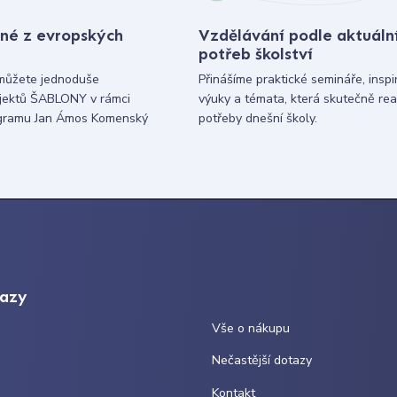
né z evropských
Vzdělávání podle aktuáln
potřeb školství
můžete jednoduše
Přinášíme praktické semináře, inspi
ojektů ŠABLONY v rámci
výuky a témata, která skutečně rea
gramu Jan Ámos Komenský
potřeby dnešní školy.
kazy
Vše o nákupu
Nečastější dotazy
Kontakt