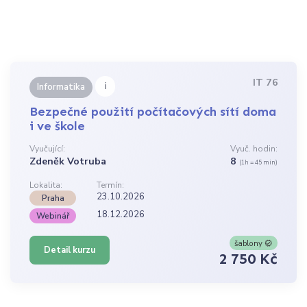
IT 76
i
Informatika
Bezpečné použití počítačových sítí doma
i ve škole
Vyučující:
Vyuč. hodin:
Zdeněk Votruba
8
(1h = 45 min)
Lokalita:
Termín:
23.10.2026
Praha
18.12.2026
Webinář
šablony
Detail kurzu
2 750 Kč