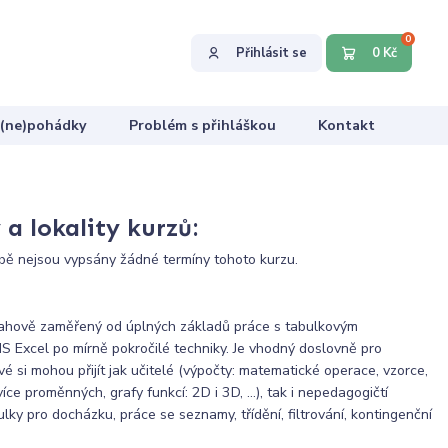
0
Přihlásit se
0 Kč
 (ne)pohádky
Problém s přihláškou
Kontakt
a lokality kurzů:
ě nejsou vypsány žádné termíny tohoto kurzu.
ahově zaměřený od úplných základů práce s tabulkovým
S Excel po mírně pokročilé techniky. Je vhodný doslovně pro
vé si mohou přijít jak učitelé (výpočty: matematické operace, vzorce,
více proměnných, grafy funkcí: 2D i 3D, …), tak i nepedagogičtí
ulky pro docházku, práce se seznamy, třídění, filtrování, kontingenční