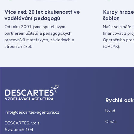
Více než 20 let zkušeností ve
Kurzy hraze
vzdělávání pedagogů
šablon
Od roku 2001 jsme spolehlivým
Naše semináře 
partnerem učitelů a pedagogických
financovat z pr
pracovníků mateřských, základních a
Operačního pro
středních škol.
(OP JAK).
Rychlé od
Úvod
info@descartes-agentura.cz
O nás
DESCARTES, v.o.s.
Svratouch 104