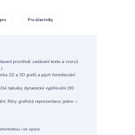
pro
Pro účastníky
stavení prostředí; zadávaní textu a vzorců
.)
orba 2D a 3D grafů a jejich formátování
čilé tabulky, dynamické vyplňování (90
ění, filtry; grafická reprezentace; jedno- i
nistrativu i ve výuce