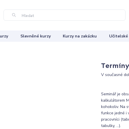
Hledat
urzy
Slevněné kurzy
Kurzy na zakázku
Učitelské
Termíny 
V současné dob
Seminář je obs
kalkulátorem M
kohokoliv. Na s
funkce jedné i 
pracovníci (tab
tabulky, …).