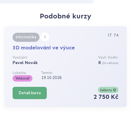
Podobné kurzy
IT 74
i
Informatika
3D modelování ve výuce
Vyučující:
Vyuč. hodin:
Pavel Novák
8
(1h = 45 min)
Lokalita:
Termín:
19.10.2026
Webinář
šablony
Detail kurzu
2 750 Kč