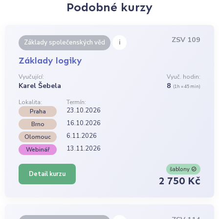
Podobné kurzy
ZSV 109
i
Základy společenských věd
Základy logiky
Vyučující:
Vyuč. hodin:
Karel Šebela
8
(1h = 45 min)
Lokalita:
Termín:
23.10.2026
Praha
16.10.2026
Brno
6.11.2026
Olomouc
13.11.2026
Webinář
šablony
Detail kurzu
2 750 Kč