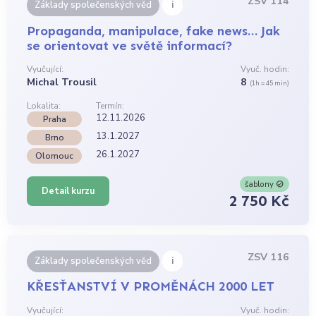
ZSV 114
i
Základy společenských věd
Propaganda, manipulace, fake news… Jak
se orientovat ve světě informací?
Vyučující:
Vyuč. hodin:
Michal Trousil
8
(1h = 45 min)
Lokalita:
Termín:
12.11.2026
Praha
13.1.2027
Brno
26.1.2027
Olomouc
šablony
Detail kurzu
2 750 Kč
ZSV 116
i
Základy společenských věd
KŘESŤANSTVÍ V PROMĚNÁCH 2000 LET
Vyučující:
Vyuč. hodin: