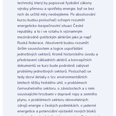
technický, který by popisoval fyzikální zákony
výroby, přenosu a spotřeby energie, byť se bez
nich do určité míry neobejdeme. Po absolvování
kurzu budou posluchači schopni rozumět
energeticko-bezpečnostní situaci České
republiky, a to i ve vztahu k významným
mezinárodně-politickým aktérům jako je např.
Ruská federace. Absolventi budou rozumět
širším souvislostem a logice uspořádání
jednotlivých sektorů. Kromě historického úvodu a
představení základních aktérů a koncepčních
dokumentů se kurz bude podrobně zabývat
problémy jednotlivých sektorů. Posluchači se
tedy dozví detaily o tzv. environmentálních
limitech těžby hnědého uhlí, o problémech
černouhelného sektoru, o závislostech a s nimi
souvisejícími hrozbami v dopravě ropy a zemního
plynu, o problémech sektoru obnovitelných
zdrojů energie v českých podmínkách, o jaderné
energetice a potenciální výstavbě nových bloků