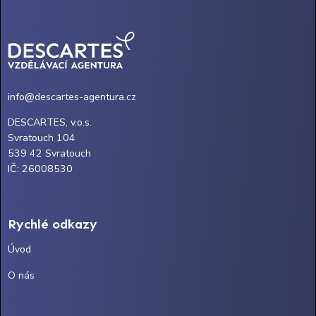
info@descartes-agentura.cz
DESCARTES, v.o.s.
Svratouch 104
539 42 Svratouch
IČ: 26008530
Rychlé odkazy
Úvod
O nás