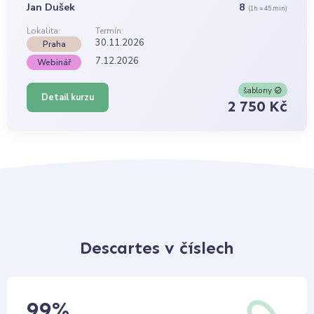
Jan Dušek
8
(1h = 45 min)
Lokalita:
Termín:
30.11.2026
Praha
7.12.2026
Webinář
šablony
Detail kurzu
2 750 Kč
Descartes v číslech
99
%