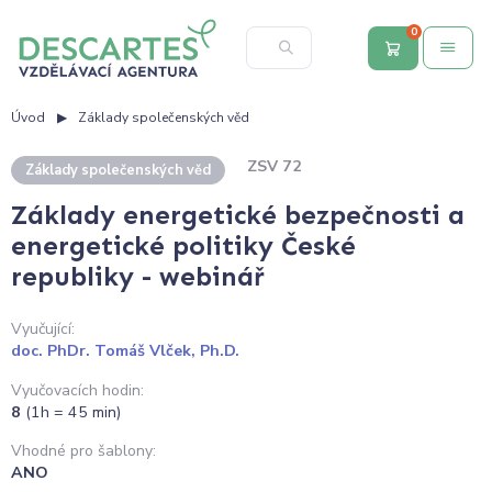
0
Úvod
Základy společenských věd
ZSV 72
Základy společenských věd
Základy energetické bezpečnosti a
energetické politiky České
republiky - webinář
Vyučující:
doc. PhDr. Tomáš Vlček, Ph.D.
Vyučovacích hodin:
8
(1h = 45 min)
Vhodné pro šablony:
ANO