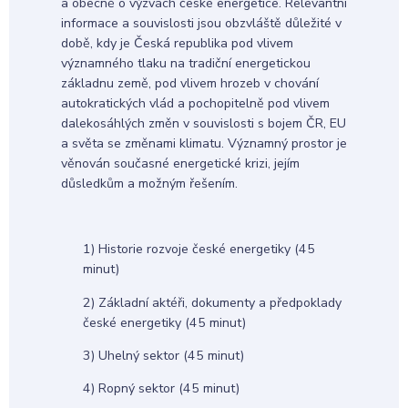
a obecně o výzvách české energetice. Relevantní
informace a souvislosti jsou obzvláště důležité v
době, kdy je Česká republika pod vlivem
významného tlaku na tradiční energetickou
základnu země, pod vlivem hrozeb v chování
autokratických vlád a pochopitelně pod vlivem
dalekosáhlých změn v souvislosti s bojem ČR, EU
a světa se změnami klimatu. Významný prostor je
věnován současné energetické krizi, jejím
důsledkům a možným řešením.
1) Historie rozvoje české energetiky (45
minut)
2) Základní aktéři, dokumenty a předpoklady
české energetiky (45 minut)
3) Uhelný sektor (45 minut)
4) Ropný sektor (45 minut)